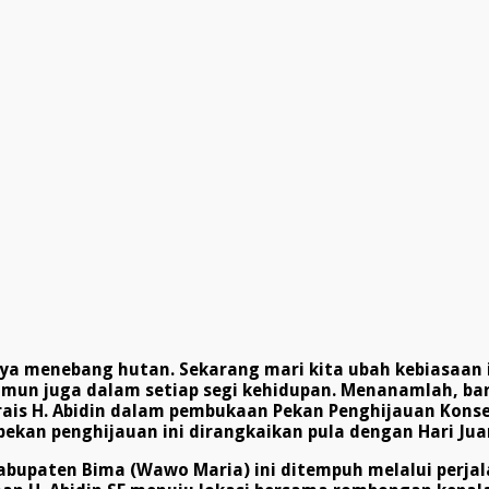
nya menebang hutan. Sekarang
m
ari kita ubah kebiasaan
 namun juga dalam setiap segi kehidupan. Menanamlah, 
is H. Abidin dalam pembukaan Pekan Penghijauan Konser
 pekan penghijauan ini dirangkaikan pula dengan Hari J
abupaten Bima (Wawo Maria) ini ditempuh melalui perjal