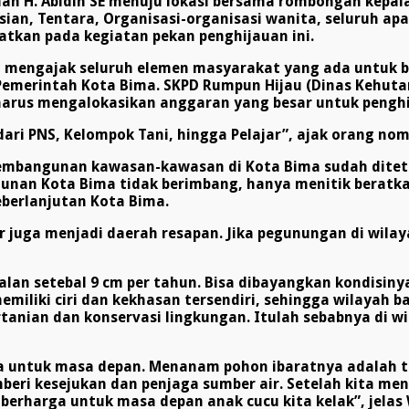
an H. Abidin SE menuju lokasi bersama rombongan kepa
sian, Tentara, Organisasi-organisasi wanita, seluruh ap
atkan pada kegiatan pekan penghijauan ini.
n mengajak seluruh elemen masyarakat yang ada untuk
 Pemerintah Kota Bima. SKPD Rumpun Hijau (Dinas Kehuta
arus mengalokasikan anggaran yang besar untuk penghi
ri PNS, Kelompok Tani, hingga Pelajar”, ajak
o
rang
n
omo
mbangunan kawasan-kawasan di Kota Bima sudah ditetapk
nan Kota Bima tidak berimbang, hanya menitik
beratka
berlanjutan Kota Bima.
juga menjadi daerah resapan. Jika pegunungan di wilaya
lan setebal 9 cm per tahun. Bisa dibayangkan kondisiny
iliki ciri dan kekhasan tersendiri
,
sehingga wilayah ba
tanian dan konservasi lingkungan.
Itulah sebabnya di w
ita untuk masa depan. Menanam pohon ibaratnya adalah t
ri kesejukan dan penjaga sumber air. Setelah kita men
 berharga untuk masa depan anak cucu kita kelak
”
, jela