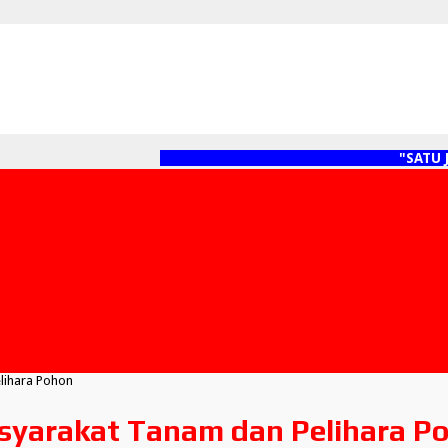
"SATU JAR
lihara Pohon
asyarakat Tanam dan Pelihara P