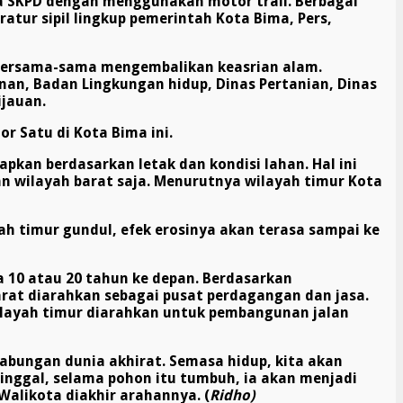
la SKPD dengan menggunakan motor trail. Berbagai
aratur sipil lingkup pemerintah Kota Bima,
P
ers,
 bersama-sama mengembalikan keasrian alam.
nan, Badan Lingkungan hidup, Dinas Pertanian, Dinas
jauan.
r Satu di Kota Bima ini.
an berdasarkan letak dan kondisi lahan. Hal ini
n wilayah barat saja. Menurutnya wilayah timur Kota
h timur gundul, efek erosinya akan terasa sampai ke
a 10 atau 20 tahun ke depan. Berdasarkan
rat diarahkan sebagai pusat perdagangan dan jasa.
ilayah timur diarahkan untuk pembangunan jalan
abungan dunia akhirat.
Semasa hidup, kita akan
inggal, selama pohon itu tumbuh, ia akan menjadi
s Walikota diakhir arahannya
. (
Ridho)