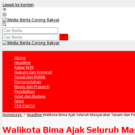
Lewati ke konten
Home
Headline
Kabar NTB
Hukum dan Kriminal
Sosial dan Politik
Pemerintahan
Bisnis dan Properti
Pendidikan
Adat dan Budaya
Opini
CEK FAKTA
Homepage
/
Headline
Walikota Bima Ajak Seluruh Masyarakat Tanam dan Pe
Walikota Bima Ajak Seluruh M