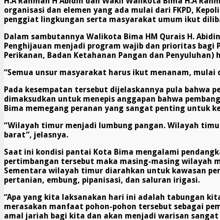
H.A Rahman H Abidin dan Wakil Walikota Bima H.A Rahm
organisasi dan elemen yang ada mulai dari FKPD, Kepoli
penggiat lingkungan serta masyarakat umum ikut dilib
Dalam sambutannya Walikota Bima HM Qurais H. Abidi
Penghijauan menjadi program wajib dan prioritas bagi
Perikanan, Badan Ketahanan Pangan dan Penyuluhan) h
“Semua unsur masyarakat harus ikut menanam, mulai da
Pada kesempatan tersebut dijelaskannya pula bahwa pe
di
maksud
kan untuk
menepis anggapan bahwa pembangu
Bima memegang peranan yang sangat penting untuk ke
“Wilayah timur menjadi lumbung pangan. Wilayah timur 
barat”, jelasnya.
Saat ini kondisi pantai Kota Bima mengalami pendangka
pertimbangan tersebut maka masing-masing wilayah mem
Sementara wilayah timur diarahkan untuk kawasan per
pertanian, embung, pipanisasi, dan saluran irigasi.
“Apa yang kita laksanakan hari ini adalah tabungan k
merasakan manfaat pohon-pohon tersebut sebagai pembe
amal jariah bagi kita dan akan menjadi warisan sangat