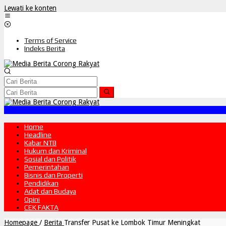
Lewati ke konten
Terms of Service
Indeks Berita
Home
Headline
Kabar NTB
Hukum dan Kriminal
Sosial dan Politik
Pemerintahan
Bisnis dan Properti
Pendidikan
Adat dan Budaya
Opini
CEK FAKTA
Homepage
/
Berita
Transfer Pusat ke Lombok Timur Meningkat