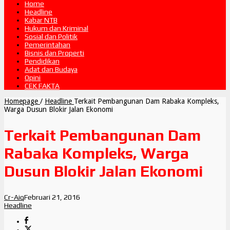
Home
Headline
Kabar NTB
Hukum dan Kriminal
Sosial dan Politik
Pemerintahan
Bisnis dan Properti
Pendidikan
Adat dan Budaya
Opini
CEK FAKTA
Homepage
/
Headline
Terkait Pembangunan Dam Rabaka Kompleks,
Warga Dusun Blokir Jalan Ekonomi
Terkait Pembangunan Dam
Rabaka Kompleks, Warga
Dusun Blokir Jalan Ekonomi
Cr-Aiq
Februari 21, 2016
Headline