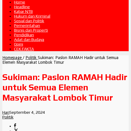
Home
Headline
Kabar NTB
Hukum dan Kriminal
Sosial dan Politik
Pemerintahan
Bisnis dan Properti
Pendidikan
Adat dan Budaya
Opini
CEK FAKTA
Homepage
/
Politik
Sukiman: Paslon RAMAH Hadir untuk Semua
Elemen Masyarakat Lombok Timur
Sukiman: Paslon RAMAH Hadir
untuk Semua Elemen
Masyarakat Lombok Timur
Hari
September 4, 2024
Politik