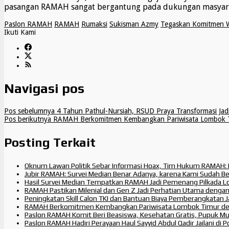
pasangan RAMAH sangat bergantung pada dukungan masyarak
Paslon RAMAH
RAMAH
Rumaksi
Sukisman Azmy
Tegaskan Komitmen W
Ikuti Kami
Navigasi pos
Pos sebelumnya
4 Tahun Pathul-Nursiah, RSUD Praya Transformasi Jadi
Pos berikutnya
RAMAH Berkomitmen Kembangkan Pariwisata Lombok T
Posting Terkait
Oknum Lawan Politik Sebar Informasi Hoax, Tim Hukum RAMAH:
Jubir RAMAH: Survei Median Benar Adanya, karena Kami Sudah B
Hasil Survei Median Tempatkan RAMAH Jadi Pemenang Pilkada 
RAMAH Pastikan Milenial dan Gen Z Jadi Perhatian Utama deng
Peningkatan Skill Calon TKI dan Bantuan Biaya Pemberangkata
RAMAH Berkomitmen Kembangkan Pariwisata Lombok Timur den
Paslon RAMAH Komit Beri Beasiswa, Kesehatan Gratis, Pupuk Mur
Paslon RAMAH Hadiri Perayaan Haul Sayyid Abdul Qadir Jailani di 