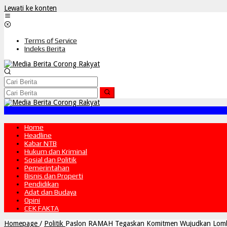
Lewati ke konten
Terms of Service
Indeks Berita
Home
Headline
Kabar NTB
Hukum dan Kriminal
Sosial dan Politik
Pemerintahan
Bisnis dan Properti
Pendidikan
Adat dan Budaya
Opini
CEK FAKTA
Homepage
/
Politik
Paslon RAMAH Tegaskan Komitmen Wujudkan Lomb