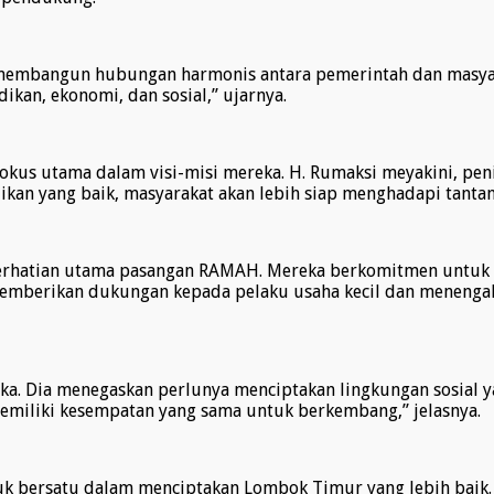
membangun hubungan harmonis antara pemerintah dan masyara
kan, ekonomi, dan sosial,” ujarnya.
fokus utama dalam visi-misi mereka. H. Rumaksi meyakini, pe
an yang baik, masyarakat akan lebih siap menghadapi tantan
 perhatian utama pasangan RAMAH. Mereka berkomitmen untu
n memberikan dukungan kepada pelaku usaha kecil dan menen
eka. Dia menegaskan perlunya menciptakan lingkungan sosia
memiliki kesempatan yang sama untuk berkembang,” jelasnya.
tuk bersatu dalam menciptakan Lombok Timur yang lebih bai