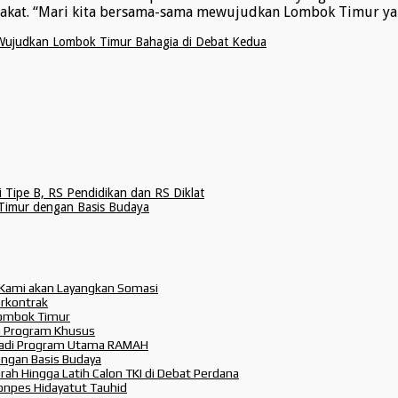
at. “Mari kita bersama-sama mewujudkan Lombok Timur yang
ujudkan Lombok Timur Bahagia di Debat Kedua
 Tipe B, RS Pendidikan dan RS Diklat
imur dengan Basis Budaya
 Kami akan Layangkan Somasi
erkontrak
Lombok Timur
an Program Khusus
n Jadi Program Utama RAMAH
gan Basis Budaya
ah Hingga Latih Calon TKI di Debat Perdana
Ponpes Hidayatut Tauhid