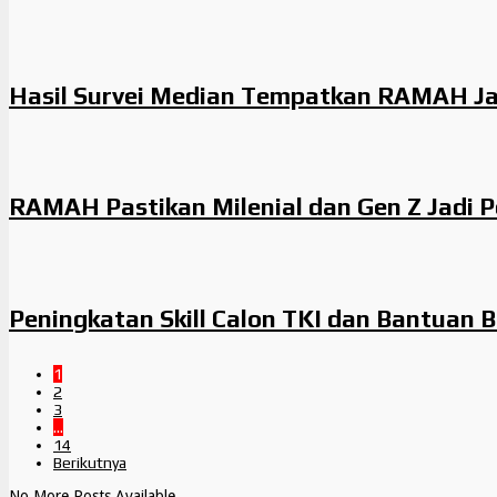
Hasil Survei Median Tempatkan RAMAH Ja
RAMAH Pastikan Milenial dan Gen Z Jadi
Peningkatan Skill Calon TKI dan Bantua
1
2
3
…
14
Berikutnya
No More Posts Available.