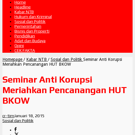
Home
Headline
Kabar NTB
Hukum dan Kriminal
Sosial dan Politik
Pemerintahan
Bisnis dan Properti
Pendidikan
Adat dan Budaya
Opini
CEK FAKTA
Homepage
/
Kabar NTB
/
Sosial dan Politik
Seminar Anti Korupsi
Meriahkan Pencanangan HUT BKOW
Seminar Anti Korupsi
Meriahkan Pencanangan HUT
BKOW
cr-tim
Januari 18, 2015
Sosial dan Politik