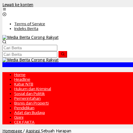
Lewati ke konten
Terms of Service
Indeks Berita
Home
Headline
Kabar NTB
Hukum dan Kriminal
Sosial dan Politik
Pemerintahan
Bisnis dan Properti
Pendidikan
Adat dan Budaya
Opini
CEK FAKTA
Homepage
/
Aspirasi
Sebuah Harapan