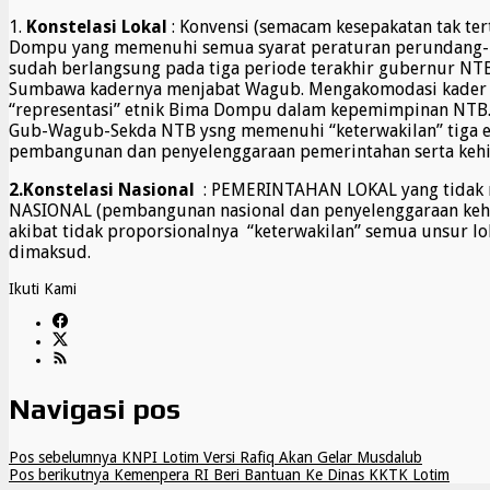
1.
Konstelasi Lokal
: Konvensi (semacam kesepakatan tak te
Dompu yang memenuhi semua syarat peraturan perundang-und
sudah berlangsung pada tiga periode terakhir gubernur NTB
Sumbawa kadernya menjabat Wagub. Mengakomodasi kader d
“representasi” etnik Bima Dompu dalam kepemimpinan NTB
Gub-Wagub-Sekda NTB ysng memenuhi “keterwakilan” tiga 
pembangunan dan penyelenggaraan pemerintahan serta kehi
2.Konstelasi Nasional
: PEMERINTAHAN LOKAL yang tidak m
NASIONAL (pembangunan nasional dan penyelenggaraan kehidup
akibat tidak proporsionalnya “keterwakilan” semua unsur lo
dimaksud.
Ikuti Kami
Navigasi pos
Pos sebelumnya
KNPI Lotim Versi Rafiq Akan Gelar Musdalub
Pos berikutnya
Kemenpera RI Beri Bantuan Ke Dinas KKTK Lotim