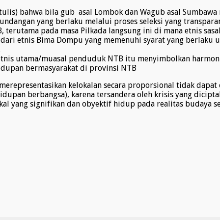
rtulis) bahwa bila gub asal Lombok dan Wagub asal Sumbawa 
angan yang berlaku melalui proses seleksi yang transparan
, terutama pada masa Pilkada langsung ini di mana etnis sa
ari etnis Bima Dompu yang memenuhi syarat yang berlaku 
.
etnis utama/muasal penduduk NTB itu menyimbolkan harmoni
dupan bermasyarakat di provinsi NTB
erepresentasikan kelokalan secara proporsional tidak dap
an berbangsa), karena tersandera oleh krisis yang diciptakan
kal yang signifikan dan obyektif hidup pada realitas budaya