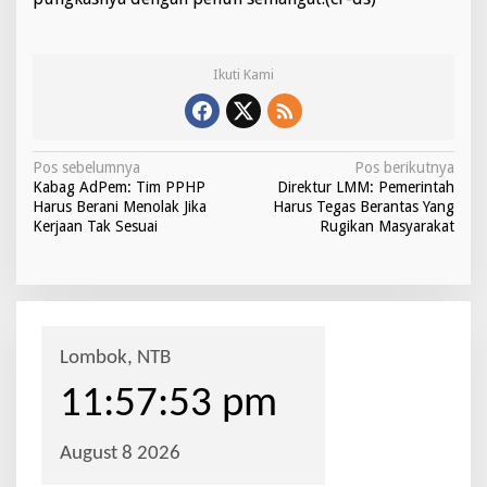
Ikuti Kami
N
Pos sebelumnya
Pos berikutnya
Kabag AdPem: Tim PPHP
Direktur LMM: Pemerintah
a
Harus Berani Menolak Jika
Harus Tegas Berantas Yang
v
Kerjaan Tak Sesuai
Rugikan Masyarakat
i
g
a
s
i
p
o
s