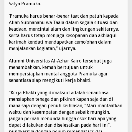
Satya Pramuka.
g
I
k
‘Pramuka harus benar-benar taat dan patuh kepada
u
Allah Subhanahu wa Taala dalam segala situasi dan
t
keadaan, mencintai alam dan lingkungan sekitarnya,
i
serta harus tetap menjaga kesopanan dan akhlaqul
P
e
karimah kendati mendapatkan cemo’ohan dalam
r
menjalankan kegiatan,” ujarnya.
k
e
Alumni Universitas Al-Azhar Kairo tersebut juga
m
menambahkan, kemah bertujuan untuk
a
h
mempersiapkan mental anggota Pramuka agar
a
senantiasa siap mengikuti kerja bhakti.
n
“Kerja Bhakti yang dimaksud adalah senantiasa
mensiapkan tenaga dan pikiran kapan saja dan di
mana saja dengan penuh keihlasan, “Mari manfaatkan
waktu dan kesempatan dengan sebaik mungkin,
jangan pernah menunda hingga esok hari apa yang
dapat dilakukan dan diselesaikan pada hari ini”,
pungkasnya dengan penuh semangat.(cr-ds)