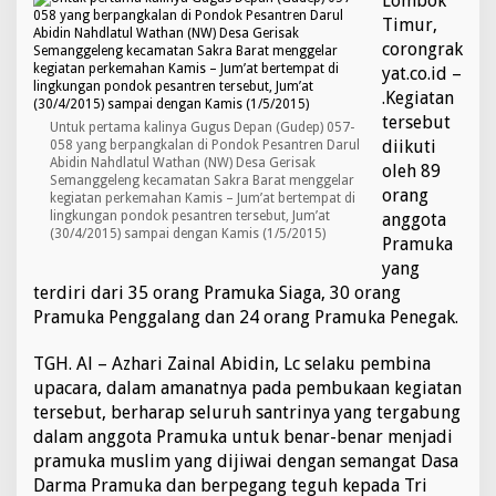
Lombok
A
Timur,
b
corongrak
i
yat.co.id –
d
i
.Kegiatan
n
tersebut
Untuk pertama kalinya Gugus Depan (Gudep) 057-
N
diikuti
058 yang berpangkalan di Pondok Pesantren Darul
W
Abidin Nahdlatul Wathan (NW) Desa Gerisak
oleh 89
G
Semanggeleng kecamatan Sakra Barat menggelar
e
orang
kegiatan perkemahan Kamis – Jum’at bertempat di
r
lingkungan pondok pesantren tersebut, Jum’at
anggota
i
(30/4/2015) sampai dengan Kamis (1/5/2015)
Pramuka
s
yang
a
terdiri dari 35 orang Pramuka Siaga, 30 orang
k
S
Pramuka Penggalang dan 24 orang Pramuka Penegak.
e
m
TGH. Al – Azhari Zainal Abidin, Lc selaku pembina
a
upacara, dalam amanatnya pada pembukaan kegiatan
n
tersebut, berharap seluruh santrinya yang tergabung
g
g
dalam anggota Pramuka untuk benar-benar menjadi
l
pramuka muslim yang dijiwai dengan semangat Dasa
e
Darma Pramuka dan berpegang teguh kepada Tri
n