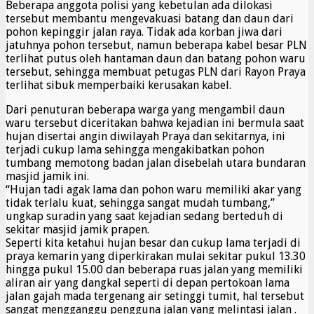
Beberapa anggota polisi yang kebetulan ada dilokasi
tersebut membantu mengevakuasi batang dan daun dari
pohon kepinggir jalan raya. Tidak ada korban jiwa dari
jatuhnya pohon tersebut, namun beberapa kabel besar PLN
terlihat putus oleh hantaman daun dan batang pohon waru
tersebut, sehingga membuat petugas PLN dari Rayon Praya
terlihat sibuk memperbaiki kerusakan kabel.
Dari penuturan beberapa warga yang mengambil daun
waru tersebut diceritakan bahwa kejadian ini bermula saat
hujan disertai angin diwilayah Praya dan sekitarnya, ini
terjadi cukup lama sehingga mengakibatkan pohon
tumbang memotong badan jalan disebelah utara bundaran
masjid jamik ini.
“Hujan tadi agak lama dan pohon waru memiliki akar yang
tidak terlalu kuat, sehingga sangat mudah tumbang,”
ungkap suradin yang saat kejadian sedang berteduh di
sekitar masjid jamik prapen.
Seperti kita ketahui hujan besar dan cukup lama terjadi di
praya kemarin yang diperkirakan mulai sekitar pukul 13.30
hingga pukul 15.00 dan beberapa ruas jalan yang memiliki
aliran air yang dangkal seperti di depan pertokoan lama
jalan gajah mada tergenang air setinggi tumit, hal tersebut
sangat mengganggu pengguna jalan yang melintasi jalan .