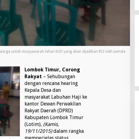
 warga untuk musyawarah lahan KUD yang akan dijadikan RSI oleh pemda
Lombok Timur, Corong
Rakyat
– Sehubungan
dengan rencana hearing
Kepala Desa dan
masyarakat Labuhan Haji ke
kantor Dewan Perwakilan
Rakyat Daerah (DPRD)
Kabupaten Lombok Timur
(Lotim),
(Kamis,
19/11/2015)
dalam rangka
memperjelas status