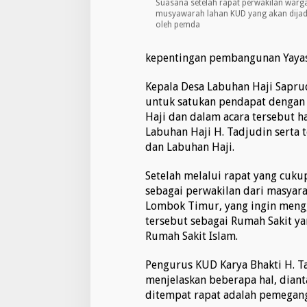
Suasana setelah rapat perwakilan warg
I
musyawarah lahan KUD yang akan dijad
oleh pemda
kepentingan pembangunan Yayasa
Kepala Desa Labuhan Haji Sapru
untuk satukan pendapat dengan 
Haji dan dalam acara tersebut 
Labuhan Haji H. Tadjudin serta 
dan Labuhan Haji.
Setelah melalui rapat yang cuku
sebagai perwakilan dari masyar
Lombok Timur, yang ingin meng
tersebut sebagai Rumah Sakit ya
Rumah Sakit Islam.
Pengurus KUD Karya Bhakti H. T
menjelaskan beberapa hal, dian
ditempat rapat adalah pemegan