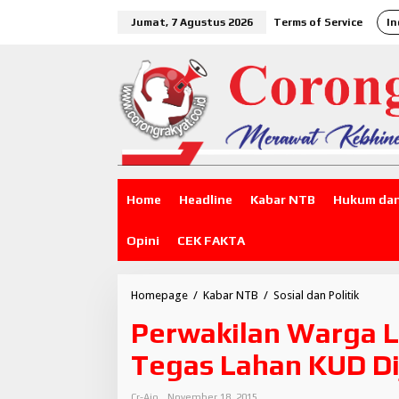
L
Jumat, 7 Agustus 2026
Terms of Service
In
e
w
a
t
i
k
e
k
o
n
t
Home
Headline
Kabar NTB
Hukum dan
e
n
Opini
CEK FAKTA
Homepage
/
Kabar NTB
/
Sosial dan Politik
P
e
Perwakilan Warga L
r
w
Tegas Lahan KUD Di
a
k
i
Cr-Aiq
November 18, 2015