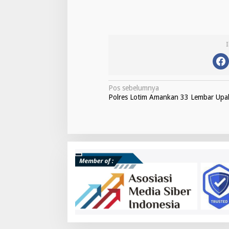
N
Pos sebelumnya
Polres Lotim Amankan 33 Lembar Upa
a
v
i
g
a
s
i
p
o