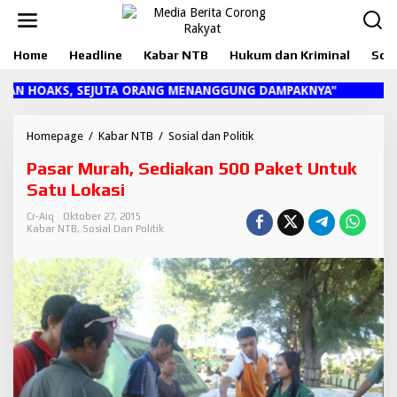
L
e
w
Home
Headline
Kabar NTB
Hukum dan Kriminal
Sosi
a
t
i
 HOAKS, SEJUTA ORANG MENANGGUNG DAMPAKNYA"
k
e
k
Homepage
/
Kabar NTB
/
Sosial dan Politik
P
o
a
Pasar Murah, Sediakan 500 Paket Untuk
n
s
t
a
Satu Lokasi
e
r
n
M
Cr-Aiq
Oktober 27, 2015
Kabar NTB
,
Sosial Dan Politik
u
r
a
h
,
S
e
d
i
a
k