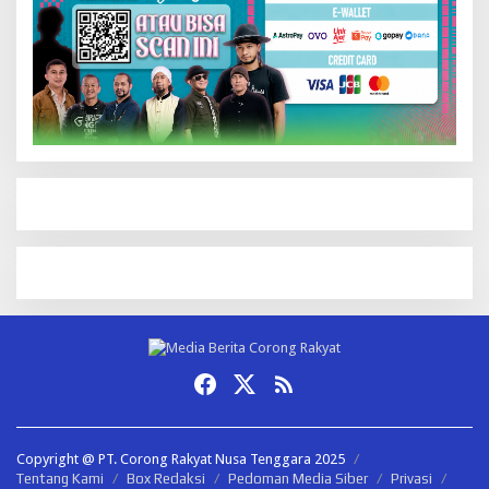
Copyright @ PT. Corong Rakyat Nusa Tenggara 2025
Tentang Kami
Box Redaksi
Pedoman Media Siber
Privasi