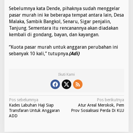
Sebelumnya kata Dende, pihaknya sudah menggelar
pasar murah ini ke beberapa tempat antara lain, Desa
Malaka, Sambik Bangkol, Senaru, Sigar penjalin,
Tanjung. Sementara itu rencanannya akan diadakan
kembali di gondang, bayan, dan kayangan.
‘’Kuota pasar murah untuk anggaran perubahan ini
sebanyak 10 kali,” tutupnya.
(Adi)
Ikuti Kami
N
Pos sebelumnya
Pos berikutnya
Kades Labuhan Haji Siap
Atur Areal Merokok, Pem
a
Transfaran Untuk Anggaran
Prov Sosialisasi Perda Di KLU
v
ADD
i