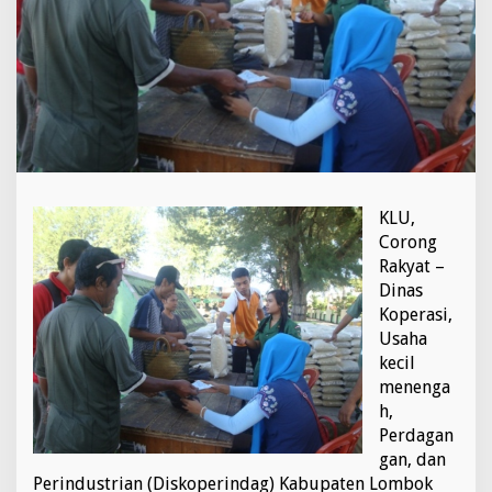
a
n
5
0
0
P
a
k
e
t
U
KLU,
n
Corong
t
Rakyat –
u
Dinas
k
S
Koperasi,
a
Usaha
t
kecil
u
menenga
L
o
h,
k
Perdagan
a
gan, dan
s
Perindustrian (Diskoperindag) Kabupaten Lombok
i