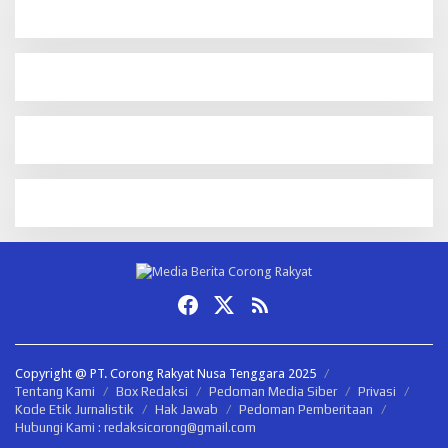
Copyright @ PT. Corong Rakyat Nusa Tenggara 2025
Tentang Kami
Box Redaksi
Pedoman Media Siber
Privasi
Kode Etik Jurnalistik
Hak Jawab
Pedoman Pemberitaan
Hubungi Kami : redaksicorong@gmail.com