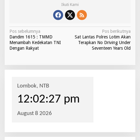
Ikuti Kami
N
Pos sebelumnya
Pos berikutnya
Dandim 1615 : TMMD
Sat Lantas Polres Lotim Akan
a
Menambah Kedekatan TNI
Terapkan No Driving Under
v
Dengan Rakyat
Seventeen Years Old
i
g
a
s
i
p
o
s