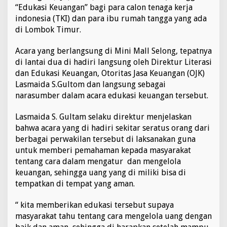
n
“Edukasi Keuangan” bagi para calon tenaga kerja
B
indonesia (TKI) dan para ibu rumah tangga yang ada
a
di Lombok Timur.
g
i
Acara yang berlangsung di Mini Mall Selong, tepatnya
C
a
di lantai dua di hadiri langsung oleh Direktur Literasi
l
dan Edukasi Keuangan, Otoritas Jasa Keuangan (OJK)
o
Lasmaida S.Gultom dan langsung sebagai
n
narasumber dalam acara edukasi keuangan tersebut.
T
K
I
Lasmaida S. Gultam selaku direktur menjelaskan
bahwa acara yang di hadiri sekitar seratus orang dari
berbagai perwakilan tersebut di laksanakan guna
untuk memberi pemahaman kepada masyarakat
tentang cara dalam mengatur dan mengelola
keuangan, sehingga uang yang di miliki bisa di
tempatkan di tempat yang aman.
“ kita memberikan edukasi tersebut supaya
masyarakat tahu tentang cara mengelola uang dengan