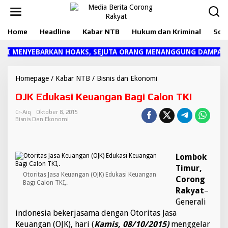
L
e
w
Home
Headline
Kabar NTB
Hukum dan Kriminal
Sosi
a
t
i
ARI MENYEBARKAN HOAKS, SEJUTA ORANG MENANGGUNG DAMPAKN
k
e
k
Homepage
/
Kabar NTB
/
Bisnis dan Ekonomi
O
o
J
OJK Edukasi Keuangan Bagi Calon TKI
n
K
t
E
Cr-Aiq
Oktober 8, 2015
e
d
Bisnis Dan Ekonomi
n
u
k
a
s
Lombok
i
Timur,
K
Otoritas Jasa Keuangan (OJK) Edukasi Keuangan
Corong
e
Bagi Calon TKI,.
u
Rakyat
–
a
Generali
n
indonesia bekerjasama dengan Otoritas Jasa
g
Keuangan (OJK), hari (
Kamis, 08/10/2015)
menggelar
a