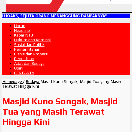
, SEJUTA ORANG MENANGGUNG DAMPAKNYA"
Home
Headline
Kabar NTB
Hukum dan Kriminal
Sosial dan Politik
Pemerintahan
Bisnis dan Properti
Pendidikan
Adat dan Budaya
Opini
CEK FAKTA
Homepage
/
Budaya
Masjid Kuno Songak, Masjid Tua yang Masih
Terawat Hingga Kini
Masjid Kuno Songak, Masjid
Tua yang Masih Terawat
Hingga Kini