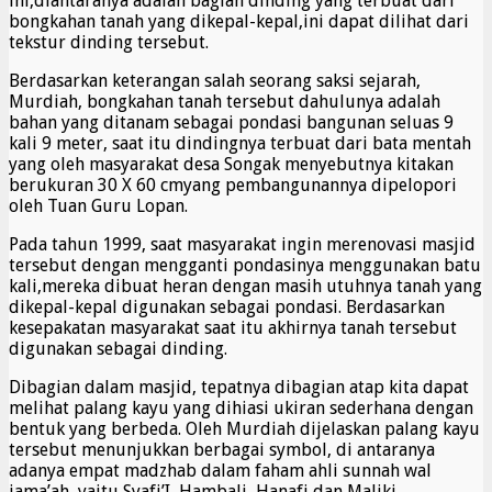
ini,diantaranya adalah bagian dinding yang terbuat dari
bongkahan tanah yang dikepal-kepal,ini dapat dilihat dari
tekstur dinding tersebut.
Berdasarkan keterangan salah seorang saksi sejarah,
Murdiah, bongkahan tanah tersebut dahulunya adalah
bahan yang ditanam sebagai pondasi bangunan seluas 9
kali 9 meter, saat itu dindingnya terbuat dari bata mentah
yang oleh masyarakat desa Songak menyebutnya kitakan
berukuran 30 X 60 cmyang pembangunannya dipelopori
oleh Tuan Guru Lopan.
Pada tahun 1999, saat masyarakat ingin merenovasi masjid
tersebut dengan mengganti pondasinya menggunakan batu
kali,mereka dibuat heran dengan masih utuhnya tanah yang
dikepal-kepal digunakan sebagai pondasi. Berdasarkan
kesepakatan masyarakat saat itu akhirnya tanah tersebut
digunakan sebagai dinding.
Dibagian dalam masjid, tepatnya dibagian atap kita dapat
melihat palang kayu yang dihiasi ukiran sederhana dengan
bentuk yang berbeda. Oleh Murdiah dijelaskan palang kayu
tersebut menunjukkan berbagai symbol, di antaranya
adanya empat madzhab dalam faham ahli sunnah wal
jama’ah, yaitu Syafi’I, Hambali, Hanafi dan Maliki.