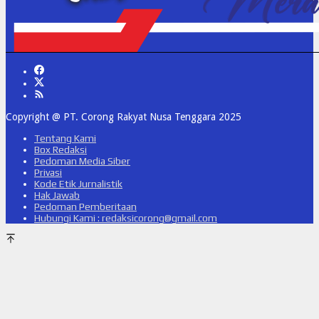
Copyright @ PT. Corong Rakyat Nusa Tenggara 2025
Tentang Kami
Box Redaksi
Pedoman Media Siber
Privasi
Kode Etik Jurnalistik
Hak Jawab
Pedoman Pemberitaan
Hubungi Kami : redaksicorong@gmail.com