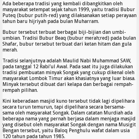
Ada beberapa tradisi yang kembali dibangkitkan oleh
masyarakat setempat sejak tahun 1999, yaitu tradisi Bubur
Puteq (bubur putih-red) yang dilaksanakan setiap perayaan
tahun baru hijriyah pada bulan Muharram.
Bubur tersebut terbuat berbagai biji-bijian dan umbi-
umbian. Tradisi Bubur Beaq (bubur merah;red) pada bulan
Shafar, bubur tersebut terbuat dari ketan hitam dan gula
merah.
Tradisi selanjutnya adalah Maulid Nabi Muhammad SAW,
pada tanggal 12 Rabi’ul Awal. Pada saat itu juga dilakukan
tradisi pembuatan minyak Songak yang cukup dikenal oleh
masyarakat Lombok Timur akan khasiatnya yang luar biasa.
Minyak tersebut dibuat dari kelapa dan berbagai rempah-
rempah pilihan.
Kini keberadaan masjid kuno tersebut tidak lagi dipelihara
secara turun temurun, tapi dipelihara secara bersama-
sama oleh masyarakat Songak. Dalam catatan Murdiah ada
beberapa nama yang pernah berjasa dalam menjaga masjid
yang disebut oleh masyarakat Songak dengan nama Musigit
Bengan tersebut, yaitu Baloq Penghulu wafat dalam usia
120 tahun pada tahun 1985.