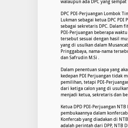
walaupun ada DPC yang sempat te
m
u
r
DPC PDI-Perjuangan Lombok Tim
Lukman sebagai ketua DPC PDI 
sebagai sekretaris DPC. Dalam fi
PDI-Perjuangan beberapa waktu l
tersebut sesuai dengan hasil m
yang di usulkan dalam Musancab
Pringgabaya, nama-nama tersebu
dan Safrudin M.Si .
Dalam penentuan siapa yang ak
kedepan PDI Perjuangan tidak me
pemilihan, tetapi PDI-Perjuang
dari ketiga calon yang di usulk
menjadi ketua, sekretaris dan b
Ketua DPD PDI-Perjuangan NTB 
pembukaannya dalam konfercab
Konfercab yang diadakan di NTB 
adalah perintah dari DPP, NTB 