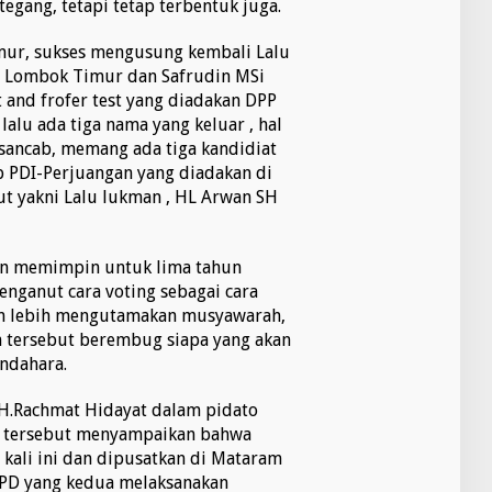
gang, tetapi tetap terbentuk juga.
ur, sukses mengusung kembali Lalu
P Lombok Timur dan Safrudin MSi
t and frofer test yang diadakan DPP
alu ada tiga nama yang keluar , hal
usancab, memang ada tiga kandidiat
 PDI-Perjuangan yang diadakan di
t yakni Lalu lukman , HL Arwan SH
an memimpin untuk lima tahun
nganut cara voting sebagai cara
an lebih mengutamakan musyawarah,
an tersebut berembug siapa yang akan
endahara.
H.Rachmat Hidayat dalam pidato
 tersebut menyampaikan bahwa
kali ini dan dipusatkan di Mataram
DPD yang kedua melaksanakan