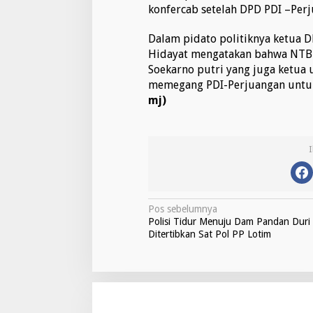
konfercab setelah DPD PDI –Perj
Dalam pidato politiknya ketua 
Hidayat mengatakan bahwa NTB
Soekarno putri yang juga ketua
memegang PDI-Perjuangan untuk
mj)
N
Pos sebelumnya
Polisi Tidur Menuju Dam Pandan Duri
a
Ditertibkan Sat Pol PP Lotim
v
i
g
a