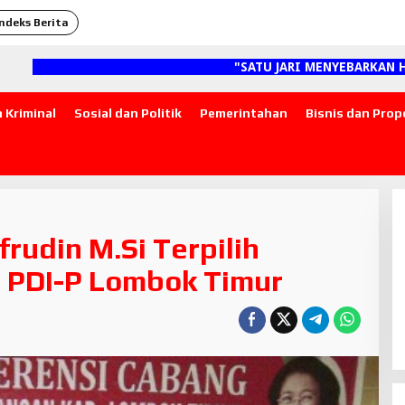
Indeks Berita
"SATU JARI MENYEBARKAN HOAKS,
 Kriminal
Sosial dan Politik
Pemerintahan
Bisnis dan Prop
rudin M.Si Terpilih
 PDI-P Lombok Timur