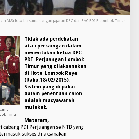
udin M.Si foto bersama dengan jajaran DPC dan PAC PDI-P Lombok Timur
Tidak ada perdebatan
atau persaingan dalam
menentukan ketua DPC
PDI- Perjuangan Lombok
Timur yang dilaksanakan
di Hotel Lombok Raya,
(Rabu,18/02/2015).
Sistem yang di pakai
dalam penentuan calon
adalah musyawarah
mufakat.
rsama
mbok Timur
Mataram,
i cabang PDI Perjuangan se NTB yang
 termasuk sukses dilaksanakan,