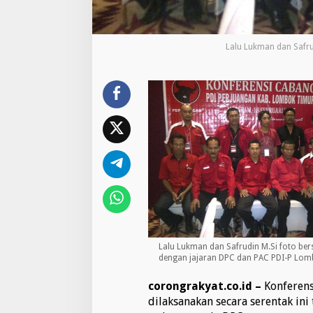
a
l
i
P
Lalu Lukman dan Safr
i
m
p
i
n
D
P
C
P
D
I
-
P
L
o
m
Lalu Lukman dan Safrudin M.Si foto be
b
dengan jajaran DPC dan PAC PDI-P Lo
o
k
corongrakyat.co.id –
Konferens
T
dilaksanakan secara serentak ini
i