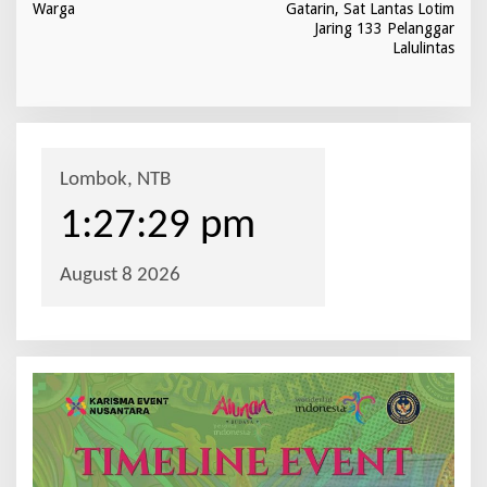
a
Warga
Gatarin, Sat Lantas Lotim
v
Jaring 133 Pelanggar
Lalulintas
i
g
a
s
i
p
o
s