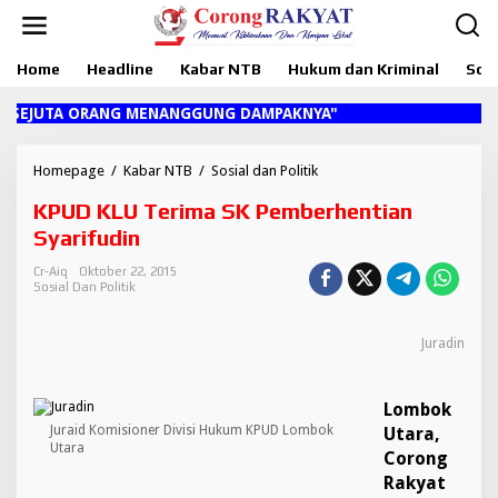
L
e
w
Home
Headline
Kabar NTB
Hukum dan Kriminal
Sosi
a
t
i
EJUTA ORANG MENANGGUNG DAMPAKNYA"
k
e
k
Homepage
/
Kabar NTB
/
Sosial dan Politik
K
o
P
KPUD KLU Terima SK Pemberhentian
n
U
t
D
Syarifudin
e
K
n
L
Cr-Aiq
Oktober 22, 2015
Sosial Dan Politik
U
T
e
Juradin
r
i
m
Lombok
a
Juraid Komisioner Divisi Hukum KPUD Lombok
S
Utara
,
Utara
K
Corong
P
Rakyat
e