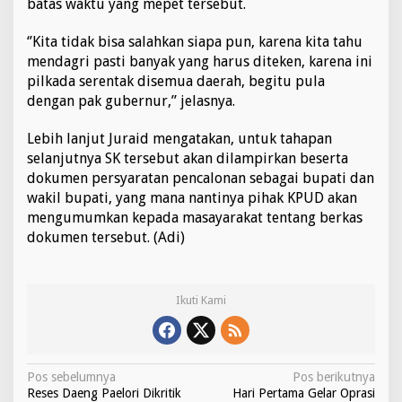
batas waktu yang mepet tersebut.
‘’Kita tidak bisa salahkan siapa pun, karena kita tahu
mendagri pasti banyak yang harus diteken, karena ini
pilkada serentak disemua daerah, begitu pula
dengan pak gubernur,” jelasnya.
Lebih lanjut Juraid mengatakan, untuk tahapan
selanjutnya SK tersebut akan dilampirkan beserta
dokumen persyaratan pencalonan sebagai bupati dan
wakil bupati, yang mana nantinya pihak KPUD akan
mengumumkan kepada masayarakat tentang berkas
dokumen tersebut. (Adi)
Ikuti Kami
N
Pos sebelumnya
Pos berikutnya
Reses Daeng Paelori Dikritik
Hari Pertama Gelar Oprasi