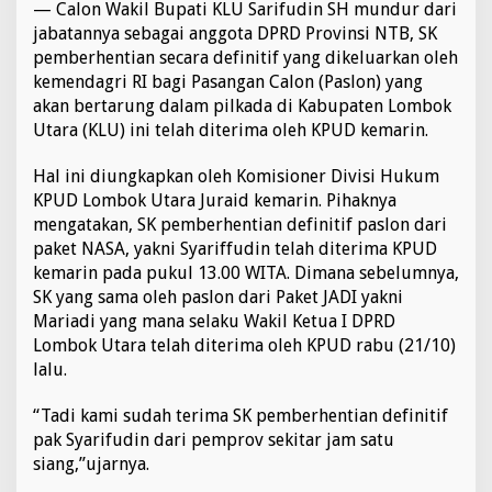
— Calon Wakil Bupati KLU Sarifudin SH mundur dari
m
jabatannya sebagai anggota DPRD Provinsi NTB, SK
b
e
pemberhentian secara definitif yang dikeluarkan oleh
r
kemendagri RI bagi Pasangan Calon (Paslon) yang
h
akan bertarung dalam pilkada di Kabupaten Lombok
e
Utara (KLU) ini telah diterima oleh KPUD kemarin.
n
t
i
Hal ini diungkapkan oleh Komisioner Divisi Hukum
a
KPUD Lombok Utara Juraid kemarin. Pihaknya
n
mengatakan, SK pemberhentian definitif paslon dari
S
paket NASA, yakni Syariffudin telah diterima KPUD
y
a
kemarin pada pukul 13.00 WITA. Dimana sebelumnya,
r
SK yang sama oleh paslon dari Paket JADI yakni
i
Mariadi yang mana selaku Wakil Ketua I DPRD
f
Lombok Utara telah diterima oleh KPUD rabu (21/10)
u
lalu.
d
i
n
“Tadi kami sudah terima SK pemberhentian definitif
pak Syarifudin dari pemprov sekitar jam satu
siang,”ujarnya.