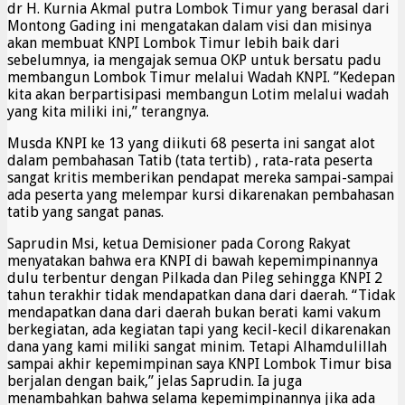
dr H. Kurnia Akmal putra Lombok Timur yang berasal dari
Montong Gading ini mengatakan dalam visi dan misinya
akan membuat KNPI Lombok Timur lebih baik dari
sebelumnya, ia mengajak semua OKP untuk bersatu padu
membangun Lombok Timur melalui Wadah KNPI. ”Kedepan
kita akan berpartisipasi membangun Lotim melalui wadah
yang kita miliki ini,” terangnya.
Musda KNPI ke 13 yang diikuti 68 peserta ini sangat alot
dalam pembahasan Tatib (tata tertib) , rata-rata peserta
sangat kritis memberikan pendapat mereka sampai-sampai
ada peserta yang melempar kursi dikarenakan pembahasan
tatib yang sangat panas.
Saprudin Msi, ketua Demisioner pada Corong Rakyat
menyatakan bahwa era KNPI di bawah kepemimpinannya
dulu terbentur dengan Pilkada dan Pileg sehingga KNPI 2
tahun terakhir tidak mendapatkan dana dari daerah. “Tidak
mendapatkan dana dari daerah bukan berati kami vakum
berkegiatan, ada kegiatan tapi yang kecil-kecil dikarenakan
dana yang kami miliki sangat minim. Tetapi Alhamdulillah
sampai akhir kepemimpinan saya KNPI Lombok Timur bisa
berjalan dengan baik,” jelas Saprudin. Ia juga
menambahkan bahwa selama kepemimpinannya jika ada