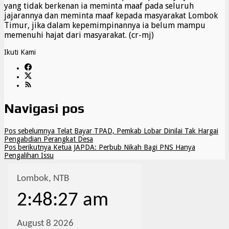
yang tidak berkenan ia meminta maaf pada seluruh
jajarannya dan meminta maaf kepada masyarakat Lombok
Timur, jika dalam kepemimpinannya ia belum mampu
memenuhi hajat dari masyarakat. (cr-mj)
Ikuti Kami
Navigasi pos
Pos sebelumnya
Telat Bayar TPAD, Pemkab Lobar Dinilai Tak Hargai
Pengabdian Perangkat Desa
Pos berikutnya
Ketua JAPDA: Perbub Nikah Bagi PNS Hanya
Pengalihan Issu