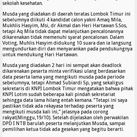
sekolah kesehatan.
Musda yang diadakan di daerah teratas Lombok Timur ini
sebelumnya diikuti 4 kandidat calon yakni Amaq Mila,
Mukhlis Hasyim, Msi, dr Akmal dan Heri Hartawan S.Sos,
tetapi Aq Mila tidak dapat melanjutkan pencalonannya
dikarenakan tidak memenuhi syarat pencalonan. Dalam
Voting, Muhlis Hasyim didukung 10 suara dan ia langsung
mengundurkan diri dan menyarankan pada pendukungnya
untuk mendukung Hari Hartawan.
Musda yang diadakan 2 hari ini sempat akan deadlock
dikarenakan peserta minta verifikasi ulang berdasarkan
data peserta lama yang mengikuti musda pada periode
sebelumnya, tetapi Ahmad Subiardi Sp, yang sekaligus
sekretaris di KNPI Lombok Timur mengatakan bahwa pihak
KNPI Lotim sudah beberapa kali pindah sekretariat
sehingga data lama hilang entah kemana. ”Tetapi ini saya
pastikan tidak ada rekayasa terhadap peserta yang
mengikuti musda kali ini,” jelasnya pada corong
rakyat(Minggu,19/10). Setelah dijelaskan oleh perwakilan
DPD I NTB barulah peserta melanjutkan Musda, sampai
pemilihan ketua tidak ada gesekan yang begitu berarti.