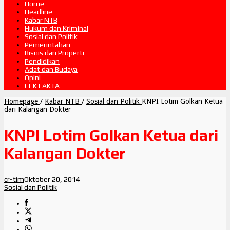
Home
Headline
Kabar NTB
Hukum dan Kriminal
Sosial dan Politik
Pemerintahan
Bisnis dan Properti
Pendidikan
Adat dan Budaya
Opini
CEK FAKTA
Homepage
/
Kabar NTB
/
Sosial dan Politik
KNPI Lotim Golkan Ketua
dari Kalangan Dokter
KNPI Lotim Golkan Ketua dari
Kalangan Dokter
cr-tim
Oktober 20, 2014
Sosial dan Politik