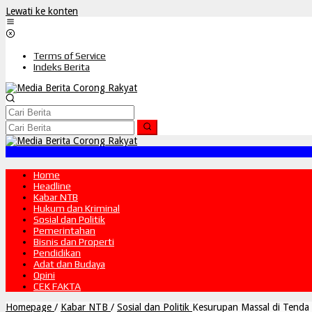
Lewati ke konten
Terms of Service
Indeks Berita
Home
Headline
Kabar NTB
Hukum dan Kriminal
Sosial dan Politik
Pemerintahan
Bisnis dan Properti
Pendidikan
Adat dan Budaya
Opini
CEK FAKTA
Homepage
/
Kabar NTB
/
Sosial dan Politik
Kesurupan Massal di Tenda 