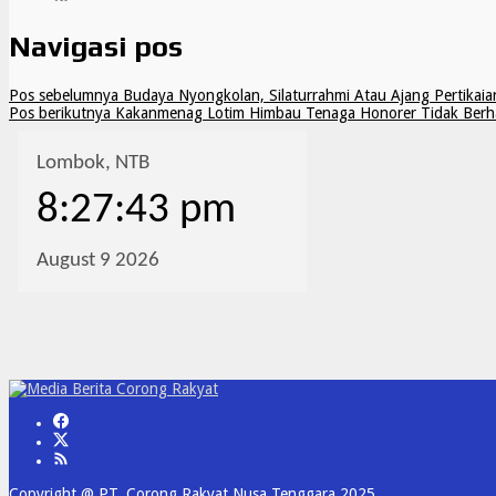
Navigasi pos
Pos sebelumnya
Budaya Nyongkolan, Silaturrahmi Atau Ajang Pertikaia
Pos berikutnya
Kakanmenag Lotim Himbau Tenaga Honorer Tidak Berha
Copyright @ PT. Corong Rakyat Nusa Tenggara 2025