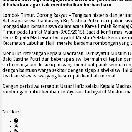
dibubarkan agar tak menimbulkan korban baru.
Lombok Timur, Corong Rakyat – Tangisan histeris dan jerit
Beberapa siswa diantaranya Bq. Sastina Putri merupakan si
mengadakan kemah siswa dalam acara Karya Ilmiah Remaja(K
Timur pada Jum’at Malam (3/09/2015). Saat dikonfirmasi war
Hafiz Kepala Madrasah Tarbiyatul Muslim Selaku Pembina me
Kecamatan Labuhan Haji, mereka bersama rombongan yang te
Menurut keterangan Kepala Madrasah Tarbiayatul Muslim Ust
Baiq Sastina Putri dan beberapa siswi bermain di tepian pa
serta mengalami kesurupan yang membuat panik semua rombo
dengan bantuan warga sekitar dengan sigap sisiwi-siswi ini
keadaan siswa-siswa yang kesurupan kembali normal.
Dengan peristiwa tersebut Ustaz Hafiz selaku Kepala Madra
rombongan untuk kembali ke Yayasan Tarbiyatul Muslim mala
Ikuti Kami