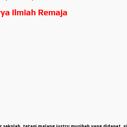
ya Ilmiah Remaja
r sekolah, tetapi malang justru musibah yang didapat, s