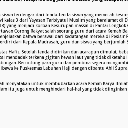
an siswa terdengar dari tenda-tenda siswa yang memecah kes
swi kelas 3 dari Yayasan Tarbiyatul Muslim yang beralamat d
IR) yang menjadi korban Kesurupan massal di Pantai Lengkok
tawan Corong Rakyat salah seorang guru dari acara Kemah Bak
njelaskan bahwa berawal dari kedatangan mereka di Pesisir P
rdiri dari Kepala Madrasah, guru dan siswa yang berjumlah 
az Hafiz, Setelah tenda didirikan dan acarapun dimulai, beb
ntai mendadak terkena gigitan hewan laut yang tidak diketahu
ngan. Beruntung para guru dan pembina segera mengambil in
 dibawa ke Puskesmas Labuhan Haji dengan dibantu Ahli Supra
sah menyatakan untuk membubarkan acara Kemah Karya Ilmiah 
m itu juga untuk menghindari hal-hal yang tidak diinginkan 