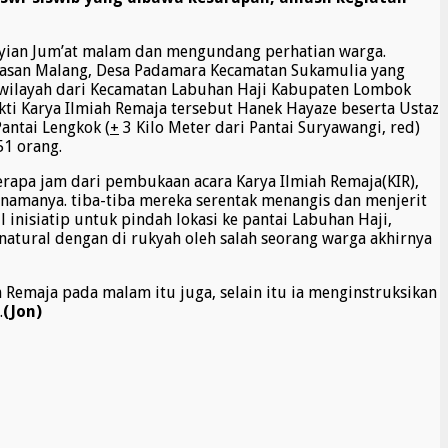
unyian Jum’at malam dan mengundang perhatian warga.
i Dasan Malang, Desa Padamara Kecamatan Sukamulia yang
 wilayah dari Kecamatan Labuhan Haji Kabupaten Lombok
ti Karya Ilmiah Remaja tersebut Hanek Hayaze beserta Ustaz
antai Lengkok (
+
3 Kilo Meter dari Pantai Suryawangi, red)
51 orang.
erapa jam dari pembukaan acara Karya Ilmiah Remaja(KIR),
i namanya. tiba-tiba mereka serentak menangis dan menjerit
isiatip untuk pindah lokasi ke pantai Labuhan Haji,
natural dengan di rukyah oleh salah seorang warga akhirnya
Remaja pada malam itu juga, selain itu ia menginstruksikan
.
(Jon)