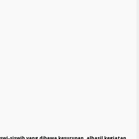
iswi-siswib yang dibawa kesurupan, alhasil kegiatan