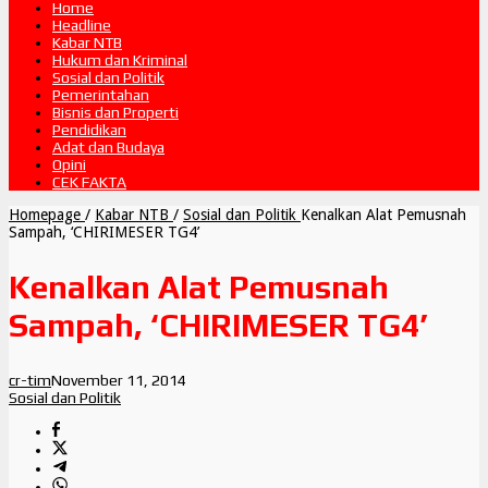
Home
Headline
Kabar NTB
Hukum dan Kriminal
Sosial dan Politik
Pemerintahan
Bisnis dan Properti
Pendidikan
Adat dan Budaya
Opini
CEK FAKTA
Homepage
/
Kabar NTB
/
Sosial dan Politik
Kenalkan Alat Pemusnah
Sampah, ‘CHIRIMESER TG4’
Kenalkan Alat Pemusnah
Sampah, ‘CHIRIMESER TG4’
cr-tim
November 11, 2014
Sosial dan Politik