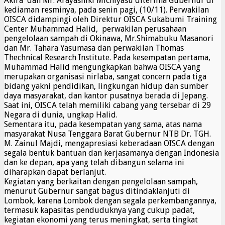
Akira dan Mr. Arayashiki Michiyasu diterima Gubernur di
kediaman resminya, pada senin pagi, (10/11). Perwakilan
OISCA didampingi oleh Direktur OISCA Sukabumi Training
Center Muhammad Halid, perwakilan perusahaan
pengelolaan sampah di Okinawa, Mr.Shimabuku Masanori
dan Mr. Tahara Yasumasa dan perwakilan Thomas
Thechnical Research Institute. Pada kesempatan pertama,
Muhammad Halid mengungkapkan bahwa OISCA yang
merupakan organisasi nirlaba, sangat concern pada tiga
bidang yakni pendidikan, lingkungan hidup dan sumber
daya masyarakat, dan kantor pusatnya berada di Jepang.
Saat ini, OISCA telah memiliki cabang yang tersebar di 29
Negara di dunia, ungkap Halid.
Sementara itu, pada kesempatan yang sama, atas nama
masyarakat Nusa Tenggara Barat Gubernur NTB Dr. TGH.
M. Zainul Majdi, mengapresiasi keberadaan OISCA dengan
segala bentuk bantuan dan kerjasamanya dengan Indonesia
dan ke depan, apa yang telah dibangun selama ini
diharapkan dapat berlanjut.
Kegiatan yang berkaitan dengan pengelolaan sampah,
menurut Gubernur sangat bagus ditindaklanjuti di
Lombok, karena Lombok dengan segala perkembangannya,
termasuk kapasitas penduduknya yang cukup padat,
kegiatan ekonomi yang terus meningkat, serta tingkat