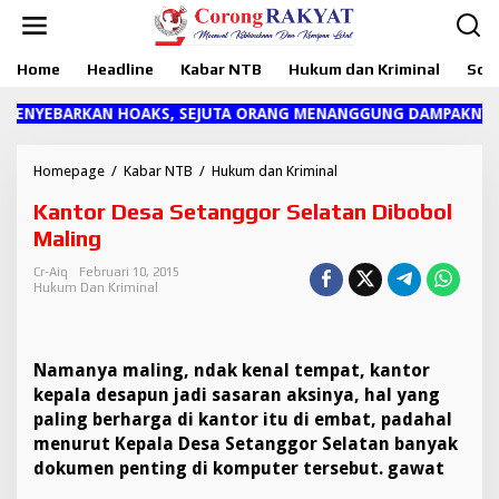
L
e
w
Home
Headline
Kabar NTB
Hukum dan Kriminal
Sosi
a
t
i
NYEBARKAN HOAKS, SEJUTA ORANG MENANGGUNG DAMPAKNYA"
k
e
k
Homepage
/
Kabar NTB
/
Hukum dan Kriminal
K
o
a
Kantor Desa Setanggor Selatan Dibobol
n
n
t
t
Maling
e
o
n
r
Cr-Aiq
Februari 10, 2015
Hukum Dan Kriminal
D
e
s
a
Namanya maling, ndak kenal tempat, kantor
S
e
kepala desapun jadi sasaran aksinya, hal yang
t
paling berharga di kantor itu di embat, padahal
a
menurut Kepala Desa Setanggor Selatan banyak
n
dokumen penting di komputer tersebut. gawat
g
g