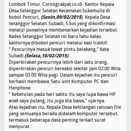
o
Lombok Timur. Corongrakyat.co.id- Kantor Kepala
r
Desa Setanggor Selatan Kecamatan Sukamulia di
S
bobol Pencuri,
(Senin,09/02/2015
). Kepala Desa
e
Setanggor Selatan. Subadi, S.Sos yang dikonfirmasi
l
melalui ponselnya membenarkan kejadian tersebut.
a
t
Kades Setanggor Selatan ini baru tahu kalau
a
kantornya dibobol pencuri melalui kasi trantif.
n
” Pencurinya masuk lewat pintu belakang,” Kata
D
Subadi.
(Selasa,10/02/2015)
i
b
Diperkirakan pencurinya lebih dari satu orang,
o
diperkirakan pencuri bereaksi sekitar jam 02.00 Wita
b
sampai 03.00 Wita pagi. Dalam kejadian itu pencuri
o
berhasil membawa. Satu unit Komputer PC dan
l
Hanphone.
M
a
” Kebetulan pada hari sabtu itu saya lupa bawa HP
l
anak saya pulang, itu juga dia bawa,” ujarnya.
i
Atas kejadian itu, Kepala Desa kehilangan ratusan file
n
yang semuanya berada didalam komputer tersebut,
g
termasuk beberapa data penting terkait surat
menyurat.