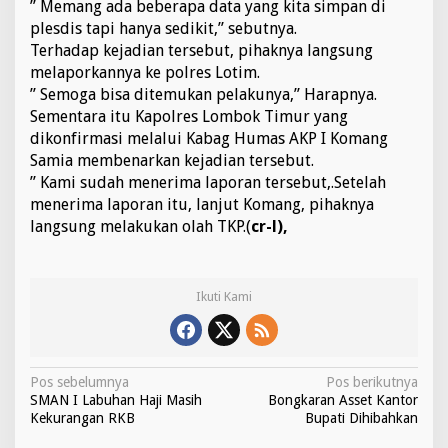
” Memang ada beberapa data yang kita simpan di
plesdis tapi hanya sedikit,” sebutnya.
Terhadap kejadian tersebut, pihaknya langsung
melaporkannya ke polres Lotim.
” Semoga bisa ditemukan pelakunya,” Harapnya.
Sementara itu Kapolres Lombok Timur yang
dikonfirmasi melalui Kabag Humas AKP I Komang
Samia membenarkan kejadian tersebut.
” Kami sudah menerima laporan tersebut,.Setelah
menerima laporan itu, lanjut Komang, pihaknya
langsung melakukan olah TKP.(
cr-l),
Ikuti Kami
N
Pos sebelumnya
Pos berikutnya
SMAN I Labuhan Haji Masih
Bongkaran Asset Kantor
a
Kekurangan RKB
Bupati Dihibahkan
v