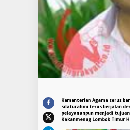
n
g
a
n
k
a
r
y
a
w
a
n
K
e
m
e
n
a
g
Kementerian Agama terus ber
L
silaturahmi terus berjalan d
o
pelayananpun menjadi tujuan
t
i
Kakanmenag Lombok Timur H 
m