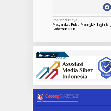
N
Pos sebelumnya
Masyarakat Pulau Maringkik Tagih Janj
a
Gubernur NTB
v
i
g
a
s
i
p
o
s