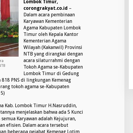
Lombok Timur,
corongrakyat.co.id
–
Dalam acara pembinaan
Karyawan Kementerian
Agama Kabupaten Lombok
Timur oleh Kepala Kantor
Kementerian Agama
Wilayah (Kakanwil) Provinsi
NTB yang dirangkai dengan
acara silaturrahmi dengan
ra
NTB
Tokoh Agama se-Kabupaten
Lombok Timur di Gedung
eh 818 PNS di lingkungan Kemenag
orang tokoh agama se-Kabupaten
5)
ma Kab. Lombok Timur H.Nasruddin,
utannya menjelaskan bahwa ada 5 Kunci
h semua Karyawan adalah Kejujuran,
an efisien. Dalam acara tersebut
an beberapa pejabat Kemenag Lotim