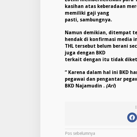
kasihan atas keberadaan mere
memiliki gaji yang
pasti, sambungnya.
Namun demikian, ditempat ter
hendak di konfirmasi media i
THL tersebut belum berani se
juga dengan BKD
terkait dengan itu tidak dike
“ Karena dalam hal ini BKD h
pegawai dan pengantar pegawa
BKD Najamudin .
(Ari
)
N
Pos sebelumnya