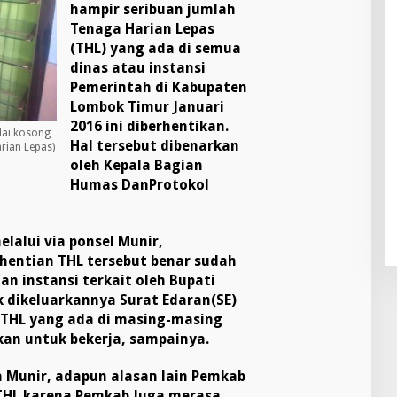
hampir seribuan jumlah
Tenaga Harian Lepas
(THL) yang ada di semua
dinas atau instansi
Pemerintah di Kabupaten
Lombok Timur Januari
2016 ini diberhentikan.
lai kosong
Hal tersebut dibenarkan
rian Lepas)
oleh Kepala Bagian
Humas DanProtokol
elalui via ponsel Munir,
entian THL tersebut benar sudah
n instansi terkait oleh Bupati
k dikeluarkannya Surat Edaran(SE)
 THL yang ada di masing-masing
kan untuk bekerja, sampainya.
 Munir, adapun alasan lain Pemkab
THL karena Pemkab Juga merasa