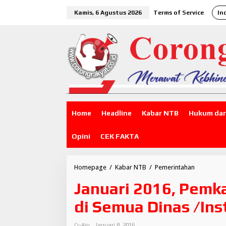
L
Kamis, 6 Agustus 2026
Terms of Service
In
e
w
a
t
i
k
e
k
o
n
t
Home
Headline
Kabar NTB
Hukum dan
e
n
Opini
CEK FAKTA
Homepage
/
Kabar NTB
/
Pemerintahan
J
a
Januari 2016, Pemk
n
u
di Semua Dinas /Ins
a
r
i
Cr-Aiq
Januari 8, 2016