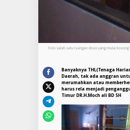
h
T
H
L
d
i
S
e
m
Foto salah satu ruangan dinas yang mulai kosong 
u
a
D
i
Banyaknya THL(Tenaga Harian
n
Daerah, tak ada anggran unt
a
s
merumahkan atau memberhent
/
harus rela menjadi pengangg
I
Timur DR.H.Moch ali BD SH
n
s
t
a
n
s
i