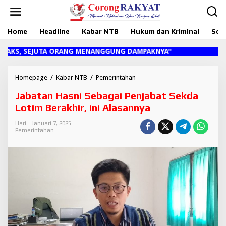
L
e
w
Home
Headline
Kabar NTB
Hukum dan Kriminal
Sosi
a
t
i
S, SEJUTA ORANG MENANGGUNG DAMPAKNYA"
k
e
k
Homepage
/
Kabar NTB
/
Pemerintahan
J
o
a
Jabatan Hasni Sebagai Penjabat Sekda
n
b
t
a
Lotim Berakhir, ini Alasannya
e
t
n
a
Hari
Januari 7, 2025
Pemerintahan
n
H
a
s
n
i
S
e
b
a
g