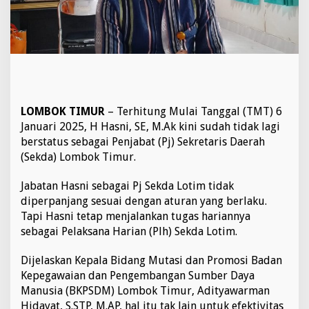
a
i
P
e
n
j
a
b
a
LOMBOK TIMUR
– Terhitung Mulai Tanggal (TMT) 6
t
Januari 2025, H Hasni, SE, M.Ak kini sudah tidak lagi
S
berstatus sebagai Penjabat (Pj) Sekretaris Daerah
e
(Sekda) Lombok Timur.
k
d
a
Jabatan Hasni sebagai Pj Sekda Lotim tidak
L
diperpanjang sesuai dengan aturan yang berlaku.
o
Tapi Hasni tetap menjalankan tugas hariannya
t
sebagai Pelaksana Harian (Plh) Sekda Lotim.
i
m
B
Dijelaskan Kepala Bidang Mutasi dan Promosi Badan
e
Kepegawaian dan Pengembangan Sumber Daya
r
Manusia (BKPSDM) Lombok Timur, Adityawarman
a
Hidayat, S.STP, M.AP, hal itu tak lain untuk efektivitas
k