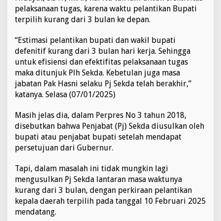
h
pelaksanaan tugas, karena waktu pelantikan Bupati
i
terpilih kurang dari 3 bulan ke depan.
r
,
“Estimasi pelantikan bupati dan wakil bupati
i
defenitif kurang dari 3 bulan hari kerja. Sehingga
n
i
untuk efisiensi dan efektifitas pelaksanaan tugas
A
maka ditunjuk Plh Sekda. Kebetulan juga masa
l
jabatan Pak Hasni selaku Pj Sekda telah berakhir,”
a
katanya. Selasa (07/01/2025)
s
a
n
Masih jelas dia, dalam Perpres No 3 tahun 2018,
n
disebutkan bahwa Penjabat (Pj) Sekda diusulkan oleh
y
bupati atau penjabat bupati setelah mendapat
a
persetujuan dari Gubernur.
Tapi, dalam masalah ini tidak mungkin lagi
mengusulkan Pj Sekda lantaran masa waktunya
kurang dari 3 bulan, dengan perkiraan pelantikan
kepala daerah terpilih pada tanggal 10 Februari 2025
mendatang.