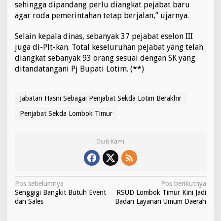
sehingga dipandang perlu diangkat pejabat baru
agar roda pemerintahan tetap berjalan,” ujarnya.
Selain kepala dinas, sebanyak 37 pejabat eselon III
juga di-Plt-kan. Total keseluruhan pejabat yang telah
diangkat sebanyak 93 orang sesuai dengan SK yang
ditandatangani Pj Bupati Lotim. (**)
Jabatan Hasni Sebagai Penjabat Sekda Lotim Berakhir
Penjabat Sekda Lombok Timur
Ikuti Kami
N
Pos sebelumnya
Pos berikutnya
Senggigi Bangkit Butuh Event
RSUD Lombok Timur Kini Jadi
a
dan Sales
Badan Layanan Umum Daerah
v