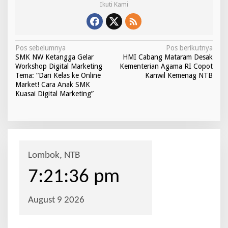
Ikuti Kami
N
Pos sebelumnya
Pos berikutnya
SMK NW Ketangga Gelar
HMI Cabang Mataram Desak
a
Workshop Digital Marketing
Kementerian Agama RI Copot
v
Tema: “Dari Kelas ke Online
Kanwil Kemenag NTB
Market! Cara Anak SMK
i
Kuasai Digital Marketing”
g
a
s
i
p
o
s