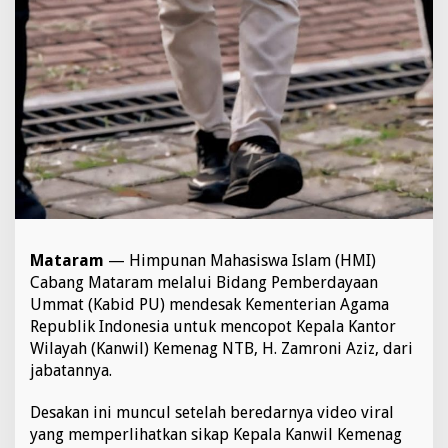
K
a
n
w
i
l
K
e
m
e
n
a
g
N
Mataram
— Himpunan Mahasiswa Islam (HMI)
T
Cabang Mataram melalui Bidang Pemberdayaan
B
Ummat (Kabid PU) mendesak Kementerian Agama
Republik Indonesia untuk mencopot Kepala Kantor
Wilayah (Kanwil) Kemenag NTB, H. Zamroni Aziz, dari
jabatannya.
Desakan ini muncul setelah beredarnya video viral
yang memperlihatkan sikap Kepala Kanwil Kemenag