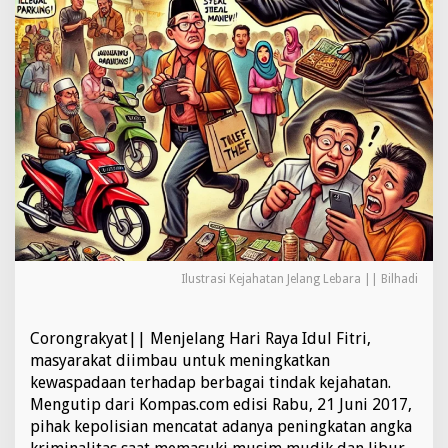
b
a
r
a
n
,
A
n
g
k
a
K
e
j
a
Ilustrasi Kejahatan Jelang Lebara || Bilhadi
h
a
t
a
Corongrakyat|| Menjelang Hari Raya Idul Fitri,
n
masyarakat diimbau untuk meningkatkan
M
kewaspadaan terhadap berbagai tindak kejahatan.
e
Mengutip dari Kompas.com edisi Rabu, 21 Juni 2017,
n
pihak kepolisian mencatat adanya peningkatan angka
i
n