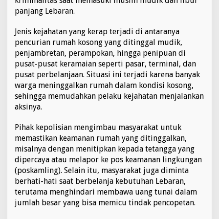
kriminalitas saat memasuki musim mudik dan libur
g
panjang Lebaran.
k
a
Jenis kejahatan yang kerap terjadi di antaranya
t
pencurian rumah kosong yang ditinggal mudik,
penjambretan, perampokan, hingga penipuan di
pusat-pusat keramaian seperti pasar, terminal, dan
pusat perbelanjaan. Situasi ini terjadi karena banyak
warga meninggalkan rumah dalam kondisi kosong,
sehingga memudahkan pelaku kejahatan menjalankan
aksinya.
Pihak kepolisian mengimbau masyarakat untuk
memastikan keamanan rumah yang ditinggalkan,
misalnya dengan menitipkan kepada tetangga yang
dipercaya atau melapor ke pos keamanan lingkungan
(poskamling). Selain itu, masyarakat juga diminta
berhati-hati saat berbelanja kebutuhan Lebaran,
terutama menghindari membawa uang tunai dalam
jumlah besar yang bisa memicu tindak pencopetan.