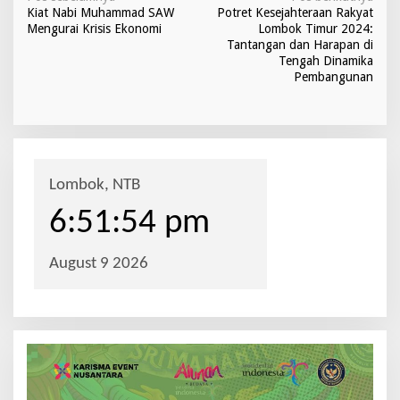
N
Kiat Nabi Muhammad SAW
Potret Kesejahteraan Rakyat
a
Mengurai Krisis Ekonomi
Lombok Timur 2024:
v
Tantangan dan Harapan di
Tengah Dinamika
i
Pembangunan
g
a
s
i
p
o
s