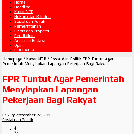
Home
Headline
Kabar NTB
Hukum dan Kriminal
Sosial dan Politik
Pemerintahan
Bisnis dan Properti
Pendidikan
Adat dan Budaya
Opini
CEK FAKTA
Homepage
/
Kabar NTB
/
Sosial dan Politik
FPR Tuntut Agar
Pemerintah Menyiapkan Lapangan Pekerjaan Bagi Rakyat
FPR Tuntut Agar Pemerintah
Menyiapkan Lapangan
Pekerjaan Bagi Rakyat
Cr-Aiq
September 22, 2015
Sosial dan Politik