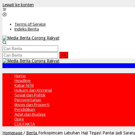
Lewati ke konten
Terms of Service
Indeks Berita
Home
Headline
Kabar NTB
Hukum dan Kriminal
Sosial dan Politik
Pemerintahan
Bisnis dan Properti
Pendidikan
Adat dan Budaya
Opini
CEK FAKTA
Homepage
/
Berita
Forkopimcam Labuhan Haji Tegas! Pantai Jadi Saran