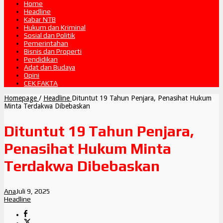
Home
Headline
Kabar NTB
Hukum dan Kriminal
Sosial dan Politik
Pemerintahan
Bisnis dan Properti
Pendidikan
Adat dan Budaya
Opini
CEK FAKTA
Homepage
/
Headline
Dituntut 19 Tahun Penjara, Penasihat Hukum
Minta Terdakwa Dibebaskan
Dituntut 19 Tahun Penjara,
Penasihat Hukum Minta
Terdakwa Dibebaskan
Ana
Juli 9, 2025
Headline