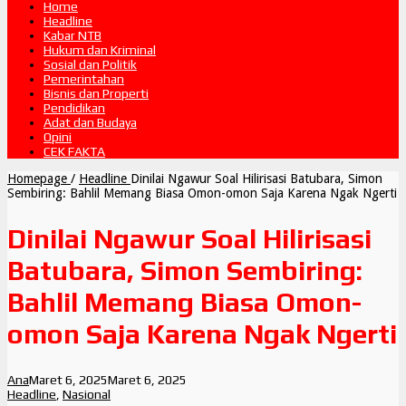
Home
Headline
Kabar NTB
Hukum dan Kriminal
Sosial dan Politik
Pemerintahan
Bisnis dan Properti
Pendidikan
Adat dan Budaya
Opini
CEK FAKTA
Homepage
/
Headline
Dinilai Ngawur Soal Hilirisasi Batubara, Simon
Sembiring: Bahlil Memang Biasa Omon-omon Saja Karena Ngak Ngerti
Dinilai Ngawur Soal Hilirisasi
Batubara, Simon Sembiring:
Bahlil Memang Biasa Omon-
omon Saja Karena Ngak Ngerti
Ana
Maret 6, 2025
Maret 6, 2025
Headline
,
Nasional