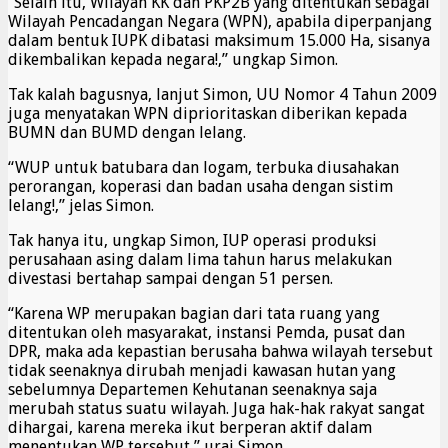
“Selain itu, Wilayah KK dan PKP2B yang ditentukan sebagai
Wilayah Pencadangan Negara (WPN), apabila diperpanjang
dalam bentuk IUPK dibatasi maksimum 15.000 Ha, sisanya
dikembalikan kepada negara!,” ungkap Simon.
Tak kalah bagusnya, lanjut Simon, UU Nomor 4 Tahun 2009
juga menyatakan WPN diprioritaskan diberikan kepada
BUMN dan BUMD dengan lelang.
“WUP untuk batubara dan logam, terbuka diusahakan
perorangan, koperasi dan badan usaha dengan sistim
lelang!,” jelas Simon.
Tak hanya itu, ungkap Simon, IUP operasi produksi
perusahaan asing dalam lima tahun harus melakukan
divestasi bertahap sampai dengan 51 persen.
“Karena WP merupakan bagian dari tata ruang yang
ditentukan oleh masyarakat, instansi Pemda, pusat dan
DPR, maka ada kepastian berusaha bahwa wilayah tersebut
tidak seenaknya dirubah menjadi kawasan hutan yang
sebelumnya Departemen Kehutanan seenaknya saja
merubah status suatu wilayah. Juga hak-hak rakyat sangat
dihargai, karena mereka ikut berperan aktif dalam
menentukan WP tersebut,” urai Simon.