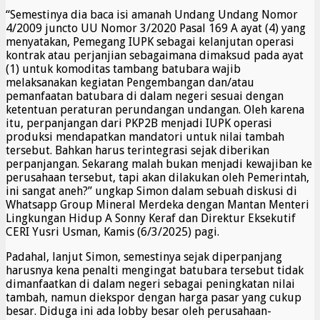
“Semestinya dia baca isi amanah Undang Undang Nomor
4/2009 juncto UU Nomor 3/2020 Pasal 169 A ayat (4) yang
menyatakan, Pemegang IUPK sebagai kelanjutan operasi
kontrak atau perjanjian sebagaimana dimaksud pada ayat
(1) untuk komoditas tambang batubara wajib
melaksanakan kegiatan Pengembangan dan/atau
pemanfaatan batubara di dalam negeri sesuai dengan
ketentuan peraturan perundangan undangan. Oleh karena
itu, perpanjangan dari PKP2B menjadi IUPK operasi
produksi mendapatkan mandatori untuk nilai tambah
tersebut. Bahkan harus terintegrasi sejak diberikan
perpanjangan. Sekarang malah bukan menjadi kewajiban ke
perusahaan tersebut, tapi akan dilakukan oleh Pemerintah,
ini sangat aneh?” ungkap Simon dalam sebuah diskusi di
Whatsapp Group Mineral Merdeka dengan Mantan Menteri
Lingkungan Hidup A Sonny Keraf dan Direktur Eksekutif
CERI Yusri Usman, Kamis (6/3/2025) pagi.
Padahal, lanjut Simon, semestinya sejak diperpanjang
harusnya kena penalti mengingat batubara tersebut tidak
dimanfaatkan di dalam negeri sebagai peningkatan nilai
tambah, namun diekspor dengan harga pasar yang cukup
besar. Diduga ini ada lobby besar oleh perusahaan-