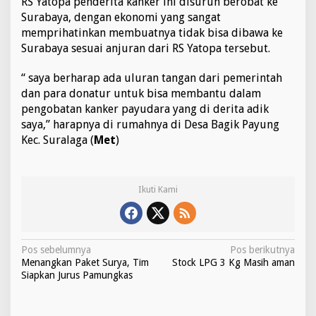
RS Yatopa penderita kanker ini disuruh berobat ke
Surabaya, dengan ekonomi yang sangat
memprihatinkan membuatnya tidak bisa dibawa ke
Surabaya sesuai anjuran dari RS Yatopa tersebut.
“ saya berharap ada uluran tangan dari pemerintah
dan para donatur untuk bisa membantu dalam
pengobatan kanker payudara yang di derita adik
saya,” harapnya di rumahnya di Desa Bagik Payung
Kec. Suralaga (
Met
)
Ikuti Kami
N
Pos sebelumnya
Pos berikutnya
Menangkan Paket Surya, Tim
Stock LPG 3 Kg Masih aman
a
Siapkan Jurus Pamungkas
v
i