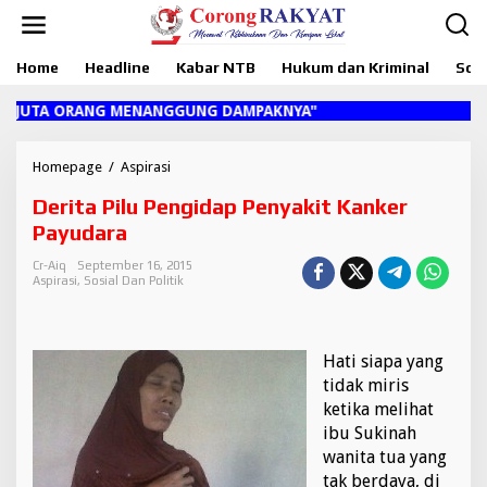
L
e
w
Home
Headline
Kabar NTB
Hukum dan Kriminal
Sosi
a
t
i
UTA ORANG MENANGGUNG DAMPAKNYA"
k
e
k
Homepage
/
Aspirasi
D
o
e
Derita Pilu Pengidap Penyakit Kanker
n
r
t
i
Payudara
e
t
n
a
Cr-Aiq
September 16, 2015
Aspirasi
,
Sosial Dan Politik
P
i
l
u
Hati siapa yang
P
e
tidak miris
n
ketika melihat
g
ibu Sukinah
i
wanita tua yang
d
tak berdaya, di
a