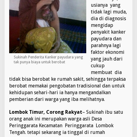
p
usianya yang
P
tidak lagi muda,
e
dia di diagnosis
n
mengidap
y
a
penyakit kanker
k
payudara dan
i
parahnya lagi
t
faktor ekonomi
K
Sukinah Penderita Kanker payudara yang
yang jauh dari
a
tak punya biaya untuk berobat
n
cukup
k
membuat dia
e
tidak bisa berobat ke rumah sakit, sehingga terpaksa
r
berobat memakai pengobatan tradisional dan untuk
P
a
kehidupan sehari-hari ia hanya mengandalkan
y
pemberian dari warga yang iba melihatnya.
u
d
Lombok Timur, Corong Rakyat
– Sukinah ibu satu
a
orang anak ini merupakan warga asli Desa
r
a
Peringgarata Kecamatan Peringgarata Lombok
Tengah. tetapi sekarang ia tinggal di rumah