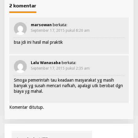
g
2 komentar
a
s
marsowan
berkata:
i
September 17, 2015 pukul 8:20 am
p
bsa jdi ini hasil mal praktik
o
s
Lalu Wanasaba
berkata:
September 17, 2015 pukul 2:35 am
Smoga pemerintah tau keadaan masyarakat yg masih
banyak yg susah mencari nafkah, apalagi utk berobat dgn
biaya yg mahal.
Komentar ditutup.