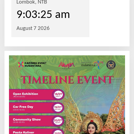
i
p
o
s