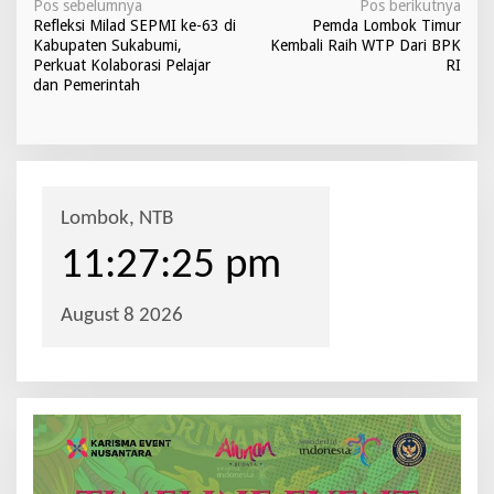
N
Pos sebelumnya
Pos berikutnya
Refleksi Milad SEPMI ke-63 di
Pemda Lombok Timur
a
Kabupaten Sukabumi,
Kembali Raih WTP Dari BPK
v
Perkuat Kolaborasi Pelajar
RI
dan Pemerintah
i
g
a
s
i
p
o
s