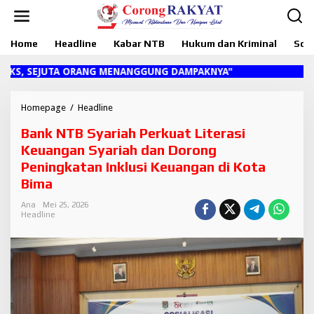
L
e
w
Home
Headline
Kabar NTB
Hukum dan Kriminal
Sosi
a
t
i
 SEJUTA ORANG MENANGGUNG DAMPAKNYA"
k
e
k
Homepage
/
Headline
B
o
a
Bank NTB Syariah Perkuat Literasi
n
n
t
k
Keuangan Syariah dan Dorong
e
N
Peningkatan Inklusi Keuangan di Kota
n
T
Bima
B
S
Ana
Mei 25, 2026
y
Headline
a
r
i
a
h
P
e
r