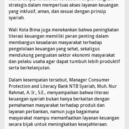
strategis dalam memperluas akses layanan keuangan
l
u
yang inklusif, aman, dan sesuai dengan prinsip
s
syariah.
i
K
Wali Kota Bima juga menekankan bahwa peningkatan
e
literasi keuangan memiliki peran penting dalam
u
a
membangun kesadaran masyarakat terhadap
n
pengelolaan keuangan yang sehat, sekaligus
g
mendukung penguatan sektor ekonomi masyarakat
a
dan pelaku usaha agar dapat tumbuh lebih produktif
n
d
serta berkelanjutan.
i
K
Dalam kesempatan tersebut, Manager Consumer
o
Protection and Literacy Bank NTB Syariah, Muh. Nur
t
Rahmat, A. Ir., S.E., menyampaikan bahwa literasi
a
B
keuangan syariah bukan hanya berkaitan dengan
i
pemahaman masyarakat terhadap produk dan
m
layanan perbankan, namun juga bagaimana
a
masyarakat mampu memanfaatkan layanan keuangan
secara bijak untuk meningkatkan kesejahteraan.