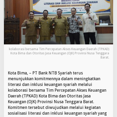
k
u
a
t
L
i
t
e
r
a
kolaborasi bersama Tim Percepatan Akses Keuangan Daerah (TPKAD)
s
Kota Bima dan Otoritas Jasa Keuangan (OJK) Provinsi Nusa Tenggara
i
Barat.
K
e
u
Kota Bima, – PT Bank NTB Syariah terus
a
menunjukkan komitmennya dalam meningkatkan
n
g
literasi dan inklusi keuangan syariah melalui
a
kolaborasi bersama Tim Percepatan Akses Keuangan
n
Daerah (TPKAD) Kota Bima dan Otoritas Jasa
S
Keuangan (OJK) Provinsi Nusa Tenggara Barat.
y
a
Komitmen tersebut diwujudkan melalui kegiatan
r
sosialisasi literasi dan inklusi keuangan syariah yang
i