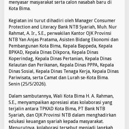
menyasar masyarakat serta calon nasabah baru di
a
Kota Bima.
h
d
a
Kegiatan ini turut dihadiri oleh Manager Consumer
n
Protection and Literacy Bank NTB Syariah, Muh. Nur
D
Rahmat, A. Ir., S.E., perwakilan Kantor OJK Provinsi
o
NTB Yan Anjas Pratama, Asisten Bidang Ekonomi dan
r
Pembangunan Kota Bima, Kepala Bappeda, Kepala
o
n
BPKAD, Kepala Dinas Dikpora, Kepala Dinas
g
Koperindag, Kepala Dinas Pertanian, Kepala Dinas
P
Kelautan dan Perikanan, Kepala Dinas PPPA, Kepala
e
Dinas Sosial, Kepala Dinas Tenaga Kerja, Kepala Dinas
n
i
Pariwisata, serta Camat dan Lurah se-Kota Bima.
n
Senin (25/5/2026).
g
k
Dalam sambutannya, Wali Kota Bima H. A. Rahman,
a
S.E., menyampaikan apresiasi atas kolaborasi yang
t
a
terjalin antara TPKAD Kota Bima, PT Bank NTB
n
Syariah, dan OJK Provinsi NTB dalam menghadirkan
I
edukasi keuangan syariah kepada masyarakat.
n
Menurutnya, kolaborasi tersebut menjadi langkah
k