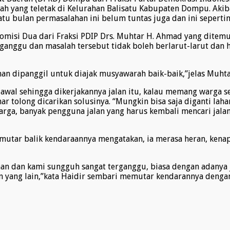
nah yang teletak di Kelurahan Balisatu Kabupaten Dompu. Aki
u bulan permasalahan ini belum tuntas juga dan ini sepertiny
Komisi Dua dari Fraksi PDIP Drs. Muhtar H. Ahmad yang ditem
ganggu dan masalah tersebut tidak boleh berlarut-larut dan h
ahan dipanggil untuk diajak musyawarah baik-baik,”jelas Muhta
wal sehingga dikerjakannya jalan itu, kalau memang warga sel
 tolong dicarikan solusinya. “Mungkin bisa saja diganti laha
warga, banyak pengguna jalan yang harus kembali mencari jal
utar balik kendaraannya mengatakan, ia merasa heran, kenap
ahan dan kami sungguh sangat terganggu, biasa dengan adanya 
an yang lain,”kata Haidir sembari memutar kendarannya dengan