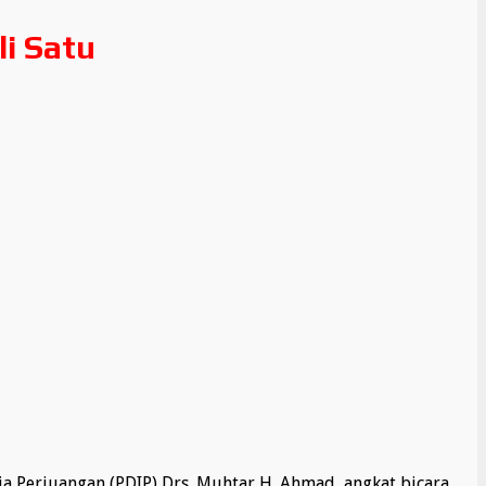
i Satu
a Perjuangan (PDIP) Drs. Muhtar H. Ahmad, angkat bicara