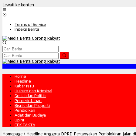
Lewati ke konten
Terms of Service
Indeks Berita
Home
Headline
Kabar NTB
Hukum dan Kriminal
Sosial dan Politik
Pemerintahan
Bisnis dan Properti
Pendidikan
Adat dan Budaya
Opini
CEK FAKTA
Homepage
/
Headline
Anggota DPRD Pertanyakan Pemblokiran Jalan di 