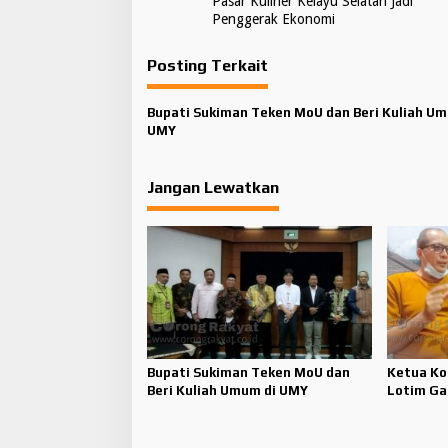
Pasar Kuliner Kelayu Selatan Jadi
v
Penggerak Ekonomi
i
Posting Terkait
g
a
Bupati Sukiman Teken MoU dan Beri Kuliah Um
UMY
s
i
Jangan Lewatkan
p
o
s
Bupati Sukiman Teken MoU dan
Ketua Kom
Beri Kuliah Umum di UMY
Lotim Ga
Pariwisa