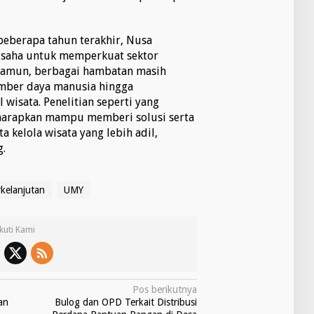
beberapa tahun terakhir, Nusa
usaha untuk memperkuat sektor
 Namun, berbagai hambatan masih
umber daya manusia hingga
wisata. Penelitian seperti yang
iharapkan mampu memberi solusi serta
 kelola wisata yang lebih adil,
g.
rkelanjutan
UMY
Ikuti Kami
Pos berikutnya
an
Bulog dan OPD Terkait Distribusi