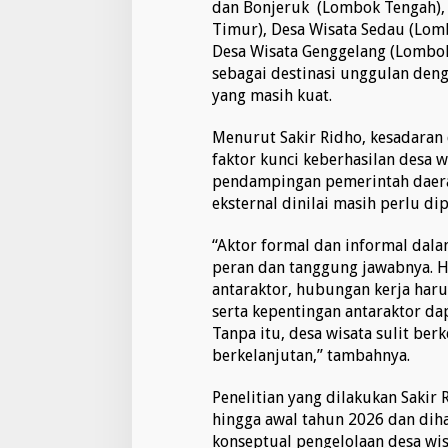
dan Bonjeruk (Lombok Tengah),
u
Timur), Desa Wisata Sedau (Lomb
a
Desa Wisata Genggelang (Lombok 
t
a
sebagai destinasi unggulan deng
n
yang masih kuat.
E
k
Menurut Sakir Ridho, kesadaran 
o
faktor kunci keberhasilan desa 
n
o
pendampingan pemerintah daera
m
eksternal dinilai masih perlu di
i
d
“Aktor formal dan informal dala
a
peran dan tanggung jawabnya. Ha
n
K
antaraktor, hubungan kerja haru
e
serta kepentingan antaraktor da
a
Tanpa itu, desa wisata sulit be
r
berkelanjutan,” tambahnya.
i
f
a
Penelitian yang dilakukan Sakir
n
hingga awal tahun 2026 dan di
L
konseptual pengelolaan desa wis
o