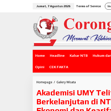
L
Jumat, 7 Agustus 2026
Terms of Service
In
e
w
a
t
i
k
e
k
o
n
t
Home
Headline
Kabar NTB
Hukum dan
e
n
Opini
CEK FAKTA
Homepage
/
Galery Wisata
A
k
Akademisi UMY Teli
a
d
Berkelanjutan di N
e
m
Ekonomi dan Kearif
i