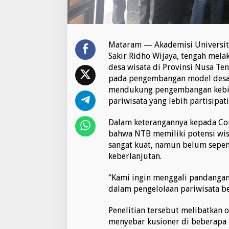
e
l
a
n
j
Mataram — Akademisi Universi
u
Sakir Ridho Wijaya, tengah mela
t
desa wisata di Provinsi Nusa Ten
a
pada pengembangan model desa
n
mendukung pengembangan kebijak
d
i
pariwisata yang lebih partisipat
N
T
Dalam keterangannya kepada Cor
B
bahwa NTB memiliki potensi wis
,
sangat kuat, namun belum sepen
D
o
keberlanjutan.
r
o
“Kami ingin menggali pandangan,
n
dalam pengelolaan pariwisata be
g
P
e
Penelitian tersebut melibatkan 
n
menyebar kusioner di beberapa l
g