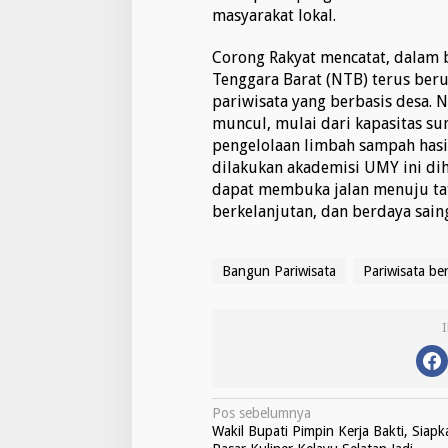
masyarakat lokal.
k
a
l
Corong Rakyat mencatat, dalam 
Tenggara Barat (NTB) terus ber
pariwisata yang berbasis desa.
muncul, mulai dari kapasitas s
pengelolaan limbah sampah hasil 
dilakukan akademisi UMY ini d
dapat membuka jalan menuju tata
berkelanjutan, dan berdaya sain
Bangun Pariwisata
Pariwisata be
N
Pos sebelumnya
Wakil Bupati Pimpin Kerja Bakti, Siapk
a