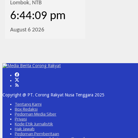
Copyright @ PT. Corong Rakyat Nusa Tenggara 2025
Tentang Kami
Box Redaksi
Pedoman Media Siber
Privasi
Kode Etik Jurnalistik
Hak Jawab
Pedoman Pemberitaan