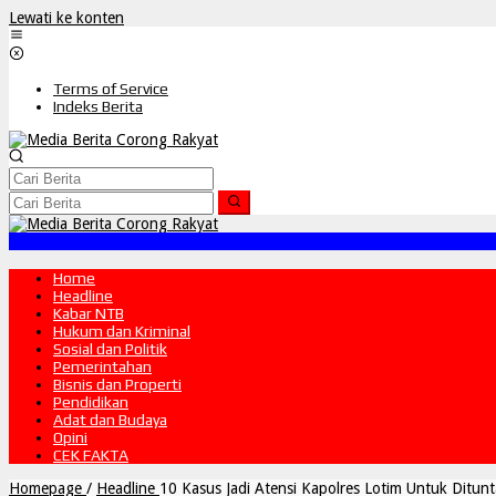
Lewati ke konten
Terms of Service
Indeks Berita
Home
Headline
Kabar NTB
Hukum dan Kriminal
Sosial dan Politik
Pemerintahan
Bisnis dan Properti
Pendidikan
Adat dan Budaya
Opini
CEK FAKTA
Homepage
/
Headline
10 Kasus Jadi Atensi Kapolres Lotim Untuk Ditun