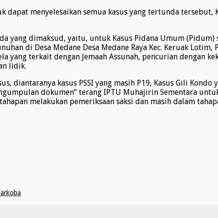
uk dapat menyelesaikan semua kasus yang tertunda tersebut,
da yang dimaksud, yaitu, untuk Kasus Pidana Umum (Pidum) s
unuhan di Desa Medane Desa Medane Raya Kec. Keruak Lotim, P
ela yang terkait dengan Jemaah Assunah, pencurian dengan k
n lidik.
sus, diantaranya kasus PSSI yang masih P19, Kasus Gili Kondo
engumpulan dokumen” terang IPTU Muhajirin Sementara untuk 
tahapan melakukan pemeriksaan saksi dan masih dalam tahap
Narkoba