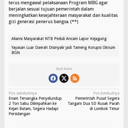
terus mengawal pelaksanaan Program MBG agar
berjalan sesuai tujuan pemerintah dalam
meningkatkan kesejahteraan masyarakat dan kualitas
gizi generasi penerus bangsa. (**)
Aliansi Masyarakat NTB Peduli Ancam Lapor Kejagung
Yayasan Luar Daerah Disinyalir jadi Tameng Korupsi Oknum
BGN
Ikuti Kami
N
Pos sebelumnya
Pos berikutnya
Enam Tersangka Penyelundup
Pemerintah Pusat Segera
a
2 Ton Sabu Dilimpahkan ke
Tangani Dua SD Rusak Parah
v
Kejari Batam, Segera Hadapi
di Lombok Timur
Persidangan
i
g