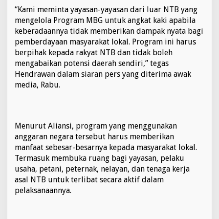
k
“Kami meminta yayasan-yayasan dari luar NTB yang
a
mengelola Program MBG untuk angkat kaki apabila
t
keberadaannya tidak memberikan dampak nyata bagi
N
pemberdayaan masyarakat lokal. Program ini harus
T
B
berpihak kepada rakyat NTB dan tidak boleh
P
mengabaikan potensi daerah sendiri,” tegas
e
Hendrawan dalam siaran pers yang diterima awak
d
media, Rabu.
u
l
i
A
n
Menurut Aliansi, program yang menggunakan
c
anggaran negara tersebut harus memberikan
a
manfaat sebesar-besarnya kepada masyarakat lokal.
m
L
Termasuk membuka ruang bagi yayasan, pelaku
a
usaha, petani, peternak, nelayan, dan tenaga kerja
p
asal NTB untuk terlibat secara aktif dalam
o
pelaksanaannya.
r
K
e
j