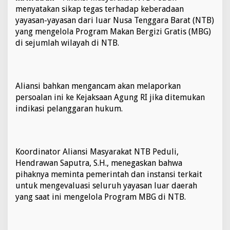
s
menyatakan sikap tegas terhadap keberadaan
i
yayasan-yayasan dari luar Nusa Tenggara Barat (NTB)
O
yang mengelola Program Makan Bergizi Gratis (MBG)
k
di sejumlah wilayah di NTB.
n
u
m
B
G
Aliansi bahkan mengancam akan melaporkan
N
persoalan ini ke Kejaksaan Agung RI jika ditemukan
,
indikasi pelanggaran hukum.
A
l
i
a
n
Koordinator Aliansi Masyarakat NTB Peduli,
s
Hendrawan Saputra, S.H., menegaskan bahwa
i
M
pihaknya meminta pemerintah dan instansi terkait
a
untuk mengevaluasi seluruh yayasan luar daerah
s
yang saat ini mengelola Program MBG di NTB.
y
a
r
a