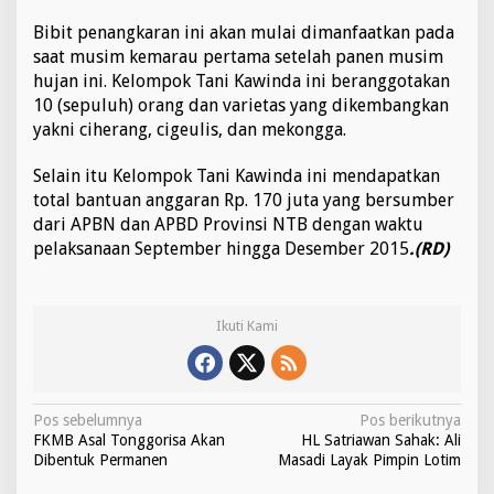
Bibit penangkaran ini akan mulai dimanfaatkan pada
saat musim kemarau pertama setelah panen musim
hujan ini. Kelompok Tani Kawinda ini beranggotakan
10 (sepuluh) orang dan varietas yang dikembangkan
yakni ciherang, cigeulis, dan mekongga.
Selain itu Kelompok Tani Kawinda ini mendapatkan
total bantuan anggaran Rp. 170 juta yang bersumber
dari APBN dan APBD Provinsi NTB dengan waktu
pelaksanaan September hingga Desember 2015
.(RD)
Ikuti Kami
N
Pos sebelumnya
Pos berikutnya
FKMB Asal Tonggorisa Akan
HL Satriawan Sahak: Ali
a
Dibentuk Permanen
Masadi Layak Pimpin Lotim
v