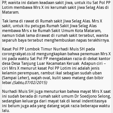
PP, wanita ini dalam keadaan sakit jiwa, untuk itu Sat Pol PP
Lotim membawa Mrs X ini kerumah sakit jiwa Selag Alas di
Mataram.
Tak lama di rawat di Rumah sakit Jiwa Selag Alas. Mrs X
sakit, untuk itu petugas Rumah Sakit Jiwa Selag Alas
membawa Mrs x ke Rumah Sakit Umum Kota Mataram,
namun tidak lama dirawat di rumah sakit tersebut, wanita
separuh baya tersebut menghembuskan napas terakhirnya.
Kasat Pol PP Lombok Timur Nurhadi Muis SH pada
corongrakyat.co.id mengungkapkan bahwa penemuan Mrs X
ini pada waktu Sat Pol PP mengadakan razia di dekat kantor
desa Desa Tanjung Luar Kecamatan Keruak Adapun ciri –
ciri Mrs X menurut kasat Pol PP Lotim ini adalah jenis
kelamin perempuan, rambut ikal sebagian sudah uban
(Sampai Leher), wajah oval, kulit sawo matang dan bibir
lebar.
(Sabtu,07/02/2015)
Nurhadi Muis SH juga menuturkan bahwa mayat Mrs X saat
ini sudah berada di rumah sakit umum Dr Soedjono Selong,
sedangkan keluarga dari mayat tak di kenal indentitasnya
ini belum juga ada yang datang sejak razia beberapa waktu
lalu.