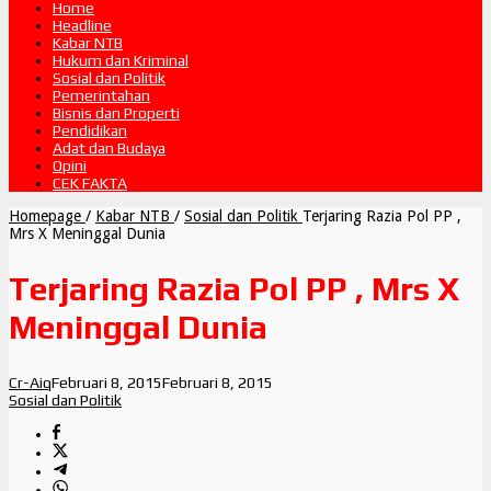
Home
Headline
Kabar NTB
Hukum dan Kriminal
Sosial dan Politik
Pemerintahan
Bisnis dan Properti
Pendidikan
Adat dan Budaya
Opini
CEK FAKTA
Homepage
/
Kabar NTB
/
Sosial dan Politik
Terjaring Razia Pol PP ,
Mrs X Meninggal Dunia
Terjaring Razia Pol PP , Mrs X
Meninggal Dunia
Cr-Aiq
Februari 8, 2015
Februari 8, 2015
Sosial dan Politik