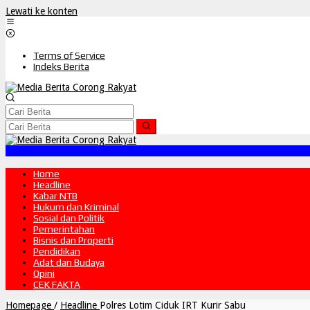
Lewati ke konten
Terms of Service
Indeks Berita
Home
Headline
Kabar NTB
Hukum dan Kriminal
Sosial dan Politik
Pemerintahan
Bisnis dan Properti
Pendidikan
Adat dan Budaya
Opini
CEK FAKTA
Homepage
/
Headline
Polres Lotim Ciduk IRT Kurir Sabu