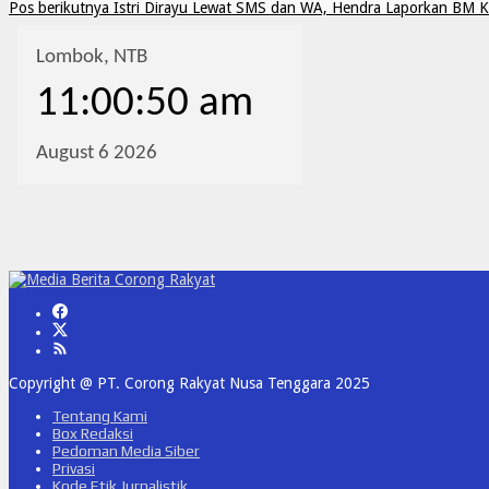
Pos berikutnya
Istri Dirayu Lewat SMS dan WA, Hendra Laporkan BM Ke
Copyright @ PT. Corong Rakyat Nusa Tenggara 2025
Tentang Kami
Box Redaksi
Pedoman Media Siber
Privasi
Kode Etik Jurnalistik