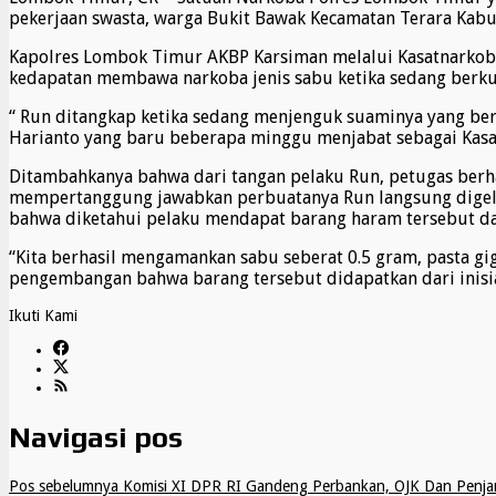
pekerjaan swasta, warga Bukit Bawak Kecamatan Terara Kabu
Kapolres Lombok Timur AKBP Karsiman melalui Kasatnarkoba
kedapatan membawa narkoba jenis sabu ketika sedang berku
“ Run ditangkap ketika sedang menjenguk suaminya yang be
Harianto yang baru beberapa minggu menjabat sebagai Kasat
Ditambahkanya bahwa dari tangan pelaku Run, petugas berha
mempertanggung jawabkan perbuatanya Run langsung digel
bahwa diketahui pelaku mendapat barang haram tersebut da
“Kita berhasil mengamankan sabu seberat 0.5 gram, pasta g
pengembangan bahwa barang tersebut didapatkan dari inisial
Ikuti Kami
Navigasi pos
Pos sebelumnya
Komisi XI DPR RI Gandeng Perbankan, OJK Dan Penjami