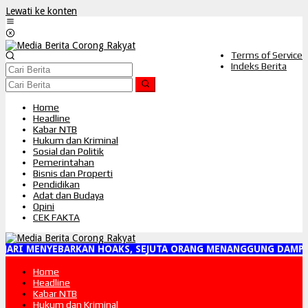
Lewati ke konten
Terms of Service
Indeks Berita
Home
Headline
Kabar NTB
Hukum dan Kriminal
Sosial dan Politik
Pemerintahan
Bisnis dan Properti
Pendidikan
Adat dan Budaya
Opini
CEK FAKTA
JARI MENYEBARKAN HOAKS, SEJUTA ORANG MENANGGUNG DAMPAK
Home
Headline
Kabar NTB
Hukum dan Kriminal