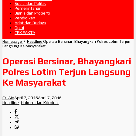
Sosial dan Politik
Pemerintahan
Bisnis dan Properti
Pendidikan
Adat dan Budaya
Opini
CEK FAKTA
Homepage
/
Headline
Operasi Bersinar, Bhayangkari Polres Lotim Terjun
Langsung Ke Masyarakat
Operasi Bersinar, Bhayangkari
Polres Lotim Terjun Langsung
Ke Masyarakat
Cr-Aiq
April 7, 2016
April 7, 2016
Headline
,
Hukum dan Kriminal