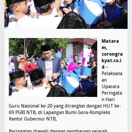
T
e
r
h
o
r
m
a
Matara
t
m,
corongra
kyat.co.i
d
–
Pelaksana
an
Upacara
Peringata
n Hari
Guru Nasional ke-20 yang dirangkai dengan HUT ke-
69 PGRI NTB, di Lapangan Bumi Gora-Kompleks
Kantor Gubernur NTB,
Peringatan diawali dengan pembacaan sejarah