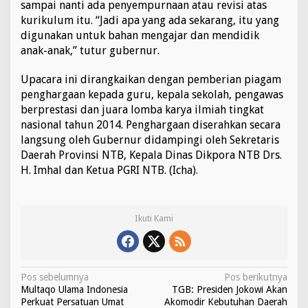
sampai nanti ada penyempurnaan atau revisi atas
kurikulum itu. “Jadi apa yang ada sekarang, itu yang
digunakan untuk bahan mengajar dan mendidik
anak-anak,” tutur gubernur.
Upacara ini dirangkaikan dengan pemberian piagam
penghargaan kepada guru, kepala sekolah, pengawas
berprestasi dan juara lomba karya ilmiah tingkat
nasional tahun 2014. Penghargaan diserahkan secara
langsung oleh Gubernur didampingi oleh Sekretaris
Daerah Provinsi NTB, Kepala Dinas Dikpora NTB Drs.
H. Imhal dan Ketua PGRI NTB. (Icha).
Ikuti Kami
N
Pos sebelumnya
Pos berikutnya
Multaqo Ulama Indonesia
TGB: Presiden Jokowi Akan
a
Perkuat Persatuan Umat
Akomodir Kebutuhan Daerah