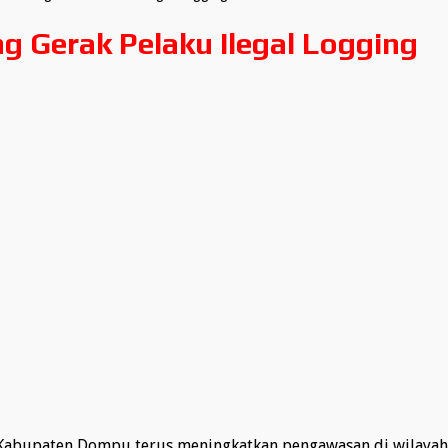
 Gerak Pelaku Ilegal Logging
abupaten Dompu terus meningkatkan pengawasan di wilayah 