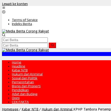
Lewati ke konten
Terms of Service
Indeks Berita
Home
Headline
Kabar NTB
Hukum dan Kriminal
Sosial dan Politik
Pemerintahan
Bisnis dan Properti
Pendidikan
Adat dan Budaya
Opini
CEK FAKTA
Homepage
/
Kabar NTB
/
Hukum dan Kriminal
KPHP Tambora Persempit