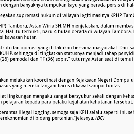
an dengan banyaknya tumpukan kayu yang berada persis di hal
enegakan supremasi hukum di wilayah legitimasinya KPHP Tam
P) Tambora, Astan Wiria SH,MH menjelaskan, dalam membasmi a
. Hal itu terbukti, baru 4 bulan berada di wilayah Tambora,
si kawasan hutan.
patroli dan operasi yang di lakukan bersama masyarakat. Dari s
KUHP, sehingga di tingkatkan statusnya menjadi tahap penyidi
(26) pemodal dan TF (36) sopir,” tuturnya Astan saat di temui
akan melakukan koordinasi dengan Kejaksaan Negeri Dompu un
 kasus yang mereka tangani harus dikawal sampai tuntas.
iat lingkungan mengaku sangat bersyukur sekali dengan keha
pelajaran kepada para pelaku kejahatan kehutanan tersebut, je
ntas illegal logging, semoga saja KPH selalu seperti ini, s
perekonomian di bidang pertanian,”jelasnya.
(BC)