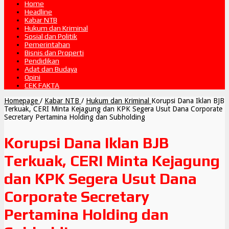
Home
Headline
Kabar NTB
Hukum dan Kriminal
Sosial dan Politik
Pemerintahan
Bisnis dan Properti
Pendidikan
Adat dan Budaya
Opini
CEK FAKTA
Homepage
/
Kabar NTB
/
Hukum dan Kriminal
Korupsi Dana Iklan BJB
Terkuak, CERI Minta Kejagung dan KPK Segera Usut Dana Corporate
Secretary Pertamina Holding dan Subholding
Korupsi Dana Iklan BJB
Terkuak, CERI Minta Kejagung
dan KPK Segera Usut Dana
Corporate Secretary
Pertamina Holding dan