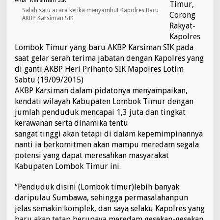
Timur,
u
Salah satu acara ketika menyambut Kapolres Baru
Corong
n
AKBP Karsiman SIK
t
Rakyat-
a
Kapolres
s
Lombok Timur yang baru AKBP Karsiman SIK pada
k
saat gelar serah terima jabatan dengan Kapolres yang
a
n
di ganti AKBP Heri Prihanto SIK Mapolres Lotim
K
Sabtu (19/09/2015)
a
AKBP Karsiman dalam pidatonya menyampaikan,
s
kendati wilayah Kabupaten Lombok Timur dengan
u
jumlah penduduk mencapai 1,3 juta dan tingkat
s
Y
kerawanan serta dinamika tentu
a
sangat tinggi akan tetapi di dalam kepemimpinannya
n
nanti ia berkomitmen akan mampu meredam segala
g
potensi yang dapat meresahkan masyarakat
T
e
Kabupaten Lombok Timur ini.
r
t
“Penduduk disini (Lombok timur)lebih banyak
u
daripulau Sumbawa, sehingga permasalahanpun
n
jelas semakin komplek, dan saya selaku Kapolres yang
d
a
baru akan tetap berupaya meredam gesekan-gesekan