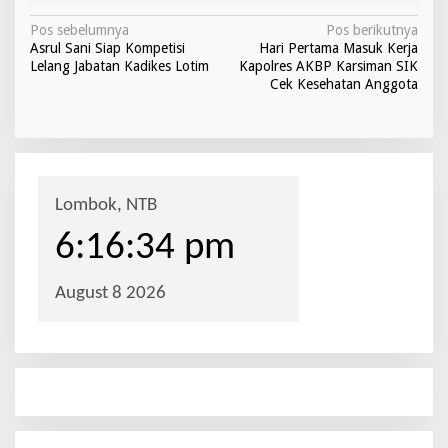
N
Pos sebelumnya
Pos berikutnya
Asrul Sani Siap Kompetisi
Hari Pertama Masuk Kerja
a
Lelang Jabatan Kadikes Lotim
Kapolres AKBP Karsiman SIK
v
Cek Kesehatan Anggota
i
g
a
s
i
p
o
s