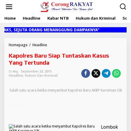
L
e
w
Home
Headline
Kabar NTB
Hukum dan Kriminal
Sosi
a
t
i
OAKS, SEJUTA ORANG MENANGGUNG DAMPAKNYA"
k
e
k
Homepage
/
Headline
K
o
a
Kapolres Baru Siap Tuntaskan Kasus
n
p
t
o
Yang Tertunda
e
l
n
r
Cr-Aiq
September 22, 2015
Headline
,
Hukum Dan Kriminal
e
s
B
Salah satu acara ketika menyambut Kapolres Baru AKBP Karsiman SIK
a
r
u
S
i
a
p
Lombok
T