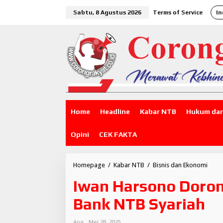
L
Sabtu, 8 Agustus 2026
Terms of Service
In
e
w
a
t
i
k
"SATU JAR
e
k
o
n
t
Home
Headline
Kabar NTB
Hukum dan
e
n
Opini
CEK FAKTA
Homepage
/
Kabar NTB
/
Bisnis dan Ekonomi
I
w
Iwan Harsono Doron
a
n
Bank NTB Syariah
H
a
r
Ana
Mei 28, 2025