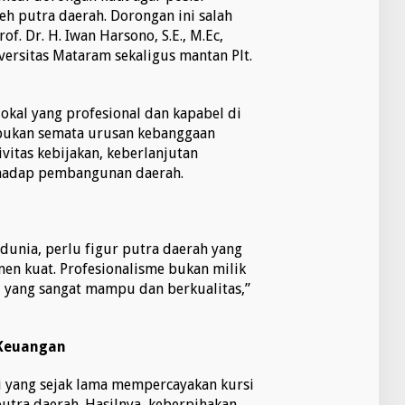
leh putra daerah. Dorongan ini salah
of. Dr. H. Iwan Harsono, S.E., M.Ec,
ersitas Mataram sekaligus mantan Plt.
okal yang profesional dan kapabel di
 bukan semata urusan kebanggaan
vitas kebijakan, keberlanjutan
erhadap pembangunan daerah.
unia, perlu figur putra daerah yang
n kuat. Profesionalisme bukan milik
M yang sangat mampu dan berkualitas,”
 Keuangan
i yang sejak lama mempercayakan kursi
utra daerah. Hasilnya, keberpihakan