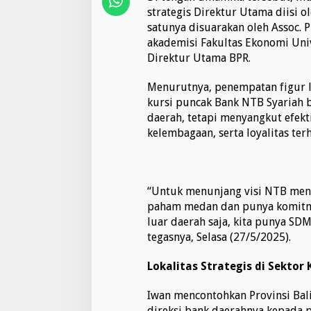
strategis Direktur Utama diisi o
satunya disuarakan oleh Assoc. Pr
akademisi Fakultas Ekonomi Univ
Direktur Utama BPR.
Menurutnya, penempatan figur l
kursi puncak Bank NTB Syariah
daerah, tetapi menyangkut efekti
kelembagaan, serta loyalitas t
“Untuk menunjang visi NTB mend
paham medan dan punya komitme
luar daerah saja, kita punya SD
tegasnya, Selasa (27/5/2025).
Lokalitas Strategis di Sektor
Iwan mencontohkan Provinsi Bal
direksi bank daerahnya kepada p