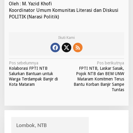
Oleh : M. Yazid Khofi
Koordinator Umum Komunitas Literasi dan Diskusi
POLITIK (Narasi Politik)
Ikuti Kami
N
Pos sebelumnya
Pos berikutnya
Kolaborasi FPTI NTB
FPTI NTB, Laskar Sasak,
a
Salurkan Bantuan untuk
Pojok NTB dan BEM UNW
v
Warga Terdampak Banjir di
Mataram Komitmen Terus
Kota Mataram
Bantu Korban Banjir Sampe
i
Tuntas
g
a
s
i
p