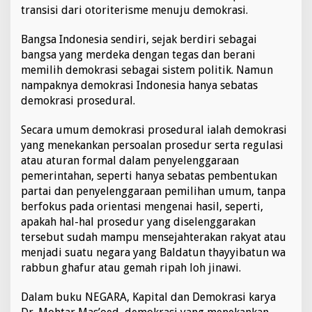
a
transisi dari otoriterisme menuju demokrasi.
n
g
Bangsa Indonesia sendiri, sejak berdiri sebagai
k
bangsa yang merdeka dengan tegas dan berani
e
memilih demokrasi sebagai sistem politik. Namun
n
g
nampaknya demokrasi Indonesia hanya sebatas
D
demokrasi prosedural.
e
m
Secara umum demokrasi prosedural ialah demokrasi
o
yang menekankan persoalan prosedur serta regulasi
k
r
atau aturan formal dalam penyelenggaraan
a
pemerintahan, seperti hanya sebatas pembentukan
s
partai dan penyelenggaraan pemilihan umum, tanpa
i
berfokus pada orientasi mengenai hasil, seperti,
P
apakah hal-hal prosedur yang diselenggarakan
r
o
tersebut sudah mampu mensejahterakan rakyat atau
s
menjadi suatu negara yang Baldatun thayyibatun wa
e
rabbun ghafur atau gemah ripah loh jinawi.
d
u
Dalam buku NEGARA, Kapital dan Demokrasi karya
r
a