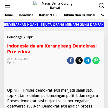
L
e
w
Home
Headline
Kabar NTB
Hukum dan Kriminal
Sosi
a
t
i
 MENYEBARKAN HOAKS, SEJUTA ORANG MENANGGUNG DAMPAKNYA"
k
e
k
Homepage
/
Opini
I
o
n
Indonesia dalam Kerangkeng Demokrasi
n
d
t
o
Prosedural
e
n
n
e
Ana
Juli 7, 2025
Opini
s
i
a
d
a
l
a
Opini || Proses demokratisasi menjadi salah satu
m
topik utama dalam perbincangan politik dan negara.
K
Proses demokratisasi terjadi sejak pertengahan
e
dasawarsa 1970-an. Demokratisasi adalah proses
r