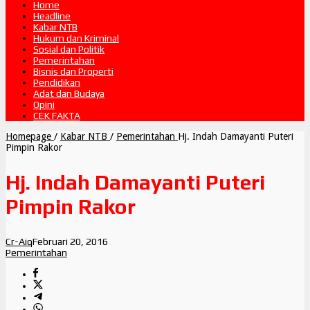
Home
Headline
Kabar NTB
Hukum dan Kriminal
Sosial dan Politik
Pemerintahan
Bisnis dan Properti
Pendidikan
Adat dan Budaya
Opini
CEK FAKTA
Homepage
/
Kabar NTB
/
Pemerintahan
Hj. Indah Damayanti Puteri
Pimpin Rakor
Hj. Indah Damayanti Puteri
Pimpin Rakor
Cr-Aiq
Februari 20, 2016
Pemerintahan