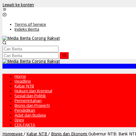
Lewati ke konten
Terms of Service
Indeks Berita
Home
Headline
Kabar NTB
Hukum dan Kriminal
Sosial dan Politik
Pemerintahan
Bisnis dan Properti
Pendidikan
Adat dan Budaya
Opini
CEK FAKTA
Homepage
/
Kabar NTB
/
Bisnis dan Ekonomi
Gubernur NTB: Bank NTB