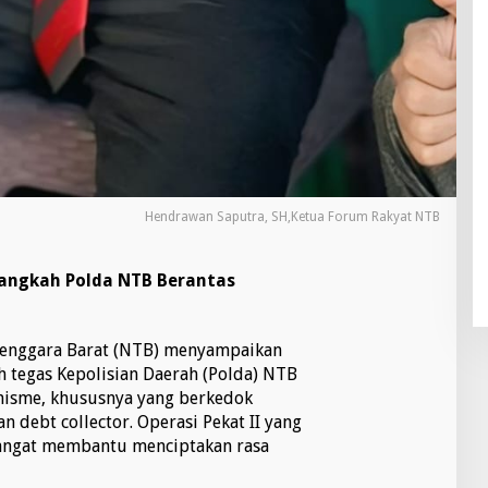
Hendrawan Saputra, SH,Ketua Forum Rakyat NTB
Langkah Polda NTB Berantas
enggara Barat (NTB) menyampaikan
h tegas Kepolisian Daerah (Polda) NTB
isme, khususnya yang berkedok
n debt collector. Operasi Pekat II yang
 sangat membantu menciptakan rasa