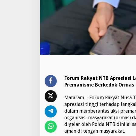
e
r
k
e
d
o
k
O
r
m
a
s
Forum Rakyat NTB Apresiasi 
Premanisme Berkedok Ormas
Mataram – Forum Rakyat Nusa T
apresiasi tinggi terhadap langka
dalam memberantas aksi preman
organisasi masyarakat (ormas) da
digelar oleh Polda NTB dinilai
aman di tengah masyarakat.