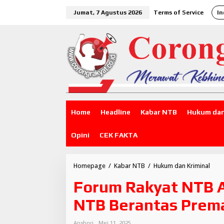
L
Jumat, 7 Agustus 2026
Terms of Service
In
e
w
a
t
i
k
e
k
o
n
t
Home
Headline
Kabar NTB
Hukum dan
e
n
Opini
CEK FAKTA
Homepage
/
Kabar NTB
/
Hukum dan Kriminal
F
o
Forum Rakyat NTB A
r
u
NTB Berantas Prem
m
R
a
Anshori
Mei 11, 2025