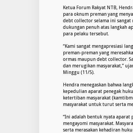
Ketua Forum Rakyat NTB, Hendra
para oknum preman yang menya
debt collector selama ini sanga
dukungan penuh atas langkah ap
para pelaku tersebut.
“Kami sangat mengapresiasi la
preman-preman yang meresahkan
ormas maupun debt collector. Saa
dan merugikan masyarakat,” uja
Minggu (11/5).
Hendra menegaskan bahwa langk
kepedulian aparat penegak huk
ketertiban masyarakat (kamtibma
masyarakat untuk turut serta m
“Ini adalah bentuk nyata apara
mengayomi masyarakat. Masyara
serta merasakan kehadiran huku