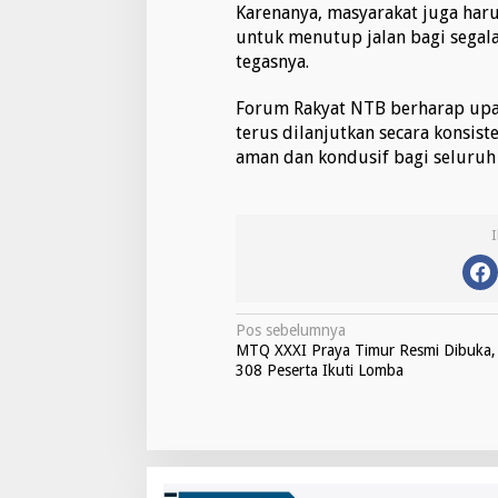
Karenanya, masyarakat juga ha
untuk menutup jalan bagi segal
tegasnya.
Forum Rakyat NTB berharap upa
terus dilanjutkan secara konsis
aman dan kondusif bagi seluruh
N
Pos sebelumnya
MTQ XXXI Praya Timur Resmi Dibuka,
a
308 Peserta Ikuti Lomba
v
i
g
a