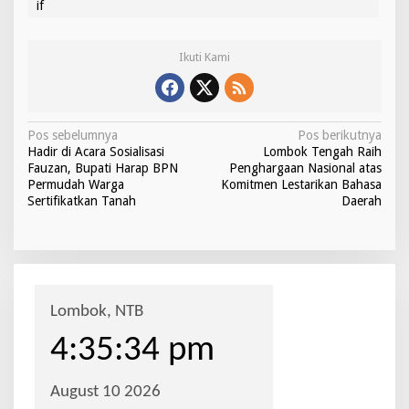
if
Ikuti Kami
N
Pos sebelumnya
Pos berikutnya
Hadir di Acara Sosialisasi
Lombok Tengah Raih
a
Fauzan, Bupati Harap BPN
Penghargaan Nasional atas
v
Permudah Warga
Komitmen Lestarikan Bahasa
Sertifikatkan Tanah
Daerah
i
g
a
s
i
p
o
s