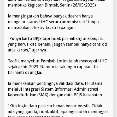
J
membuka kegiatan Bimtek, Senin (26/05/2025)
S
M
Ia mengingatkan bahwa banyak daerah hanya
a
mengejar status UHC secara administratif tanpa
s
y
memastikan efektivitas di lapangan.
a
r
“Punya kartu BPJS tapi tidak pernah digunakan, itu
a
yang harus kita benahi. Jangan sampai hanya cantik di
k
atas kertas,” ujarnya.
a
t
B
Taofik menyebut Pemkab Lotim telah mencapai UHC
e
sejak akhir 2023. Namun ia tak ingin capaian itu
n
berhenti di angka.
a
r
Ia menekankan pentingnya validasi data, terutama
-
b
melalui integrasi Sistem Informasi Administrasi
e
Kependudukan (SIAK) dengan data BPJS Kesehatan.
n
a
“Kita ingin data peserta benar-benar bersih. Tidak
r
ada yang ganda, tidak aktif, apalagi sudah meninggal
A
k