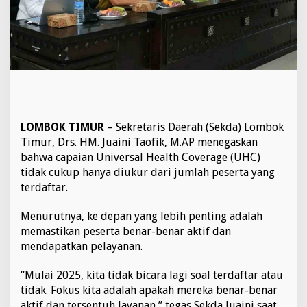
H
C
,
S
e
k
d
a
T
e
LOMBOK TIMUR
– Sekretaris Daerah (Sekda) Lombok
k
Timur, Drs. HM. Juaini Taofik, M.AP menegaskan
a
n
bahwa capaian Universal Health Coverage (UHC)
k
tidak cukup hanya diukur dari jumlah peserta yang
a
terdaftar.
n
P
Menurutnya, ke depan yang lebih penting adalah
e
s
memastikan peserta benar-benar aktif dan
e
mendapatkan pelayanan.
r
t
“Mulai 2025, kita tidak bicara lagi soal terdaftar atau
a
tidak. Fokus kita adalah apakah mereka benar-benar
B
P
aktif dan tersentuh layanan,” tegas Sekda Juaini saat