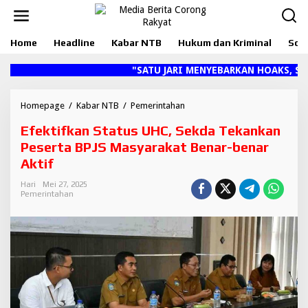
L
e
w
Home
Headline
Kabar NTB
Hukum dan Kriminal
Sosi
a
t
i
"SATU JARI MENYEBARKAN HOAKS, SEJUT
k
e
k
Homepage
/
Kabar NTB
/
Pemerintahan
E
o
f
Efektifkan Status UHC, Sekda Tekankan
n
e
t
k
Peserta BPJS Masyarakat Benar-benar
e
t
Aktif
n
i
f
Hari
Mei 27, 2025
k
Pemerintahan
a
n
S
t
a
t
u
s
U