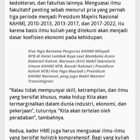
kedokteran, dan fakultas lainnya. Menguasai ilmu
i
fakultatif penting sebab menurut pria yang pernah
h
U
tiga periode menjadi Presidum Majelis Nasional
n
KAHMI, 2010-2013, 2013-2017, dan 2017-2022, itu
t
karena basis ilmu kuliah yang ditekuni akan menjadi
u
dasar koefisien ekonomi pada kehidupan.
k
M
e
Viva Yoga Bersama Pengurus KAHMI Wilayah
n
NTB di Hotel Lombok Raya saat Membuka Acara
j
Rakorwil Kahmi, Marsoan (Kiri) Wakil Sekretaris
a
Umum KAHMI NTB, Basuki Rahmat ( Presidium
Kahmi NTB) Viva Yoga Mauladi ( Presidium
d
KAHMI Nasional, yang juga Wakil Menteri
i
Transimigrasi
P
e
“Kalau tidak mempunyai skill, ketrampilan, dan ilmu
m
yang bersifat khusus, maka hidup Kita akan
i
termarginalkan dalam dunia industri, ekonomi, dan
m
pekerjaan”, tuturnya. “Kita akan tertelan oleh
p
i
peradaban”, tambahnya.
n
B
Kedua, kader HMI juga harus menguasai ilmu-ilmu
a
yang bersifat holistik komprehensif. Bagi yang kuliah
n