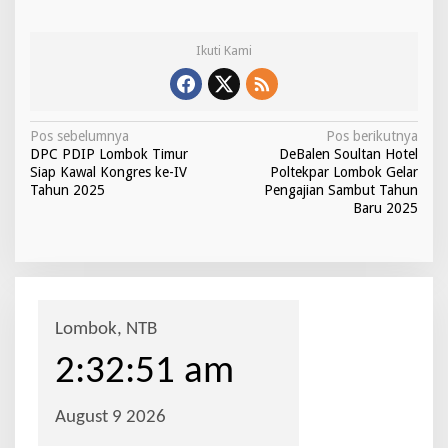
Ikuti Kami
N
Pos sebelumnya
Pos berikutnya
DPC PDIP Lombok Timur
DeBalen Soultan Hotel
a
Siap Kawal Kongres ke-IV
Poltekpar Lombok Gelar
v
Tahun 2025
Pengajian Sambut Tahun
Baru 2025
i
g
a
s
i
p
o
s