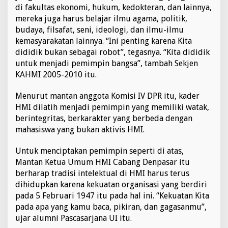
di fakultas ekonomi, hukum, kedokteran, dan lainnya,
g
s
mereka juga harus belajar ilmu agama, politik,
a
budaya, filsafat, seni, ideologi, dan ilmu-ilmu
kemasyarakatan lainnya. “Ini penting karena Kita
dididik bukan sebagai robot”, tegasnya. “Kita dididik
untuk menjadi pemimpin bangsa”, tambah Sekjen
KAHMI 2005-2010 itu.
Menurut mantan anggota Komisi IV DPR itu, kader
HMI dilatih menjadi pemimpin yang memiliki watak,
berintegritas, berkarakter yang berbeda dengan
mahasiswa yang bukan aktivis HMI.
Untuk menciptakan pemimpin seperti di atas,
Mantan Ketua Umum HMI Cabang Denpasar itu
berharap tradisi intelektual di HMI harus terus
dihidupkan karena kekuatan organisasi yang berdiri
pada 5 Februari 1947 itu pada hal ini. “Kekuatan Kita
pada apa yang kamu baca, pikiran, dan gagasanmu”,
ujar alumni Pascasarjana UI itu.