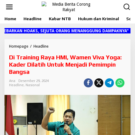
L
e
w
Home
Headline
Kabar NTB
Hukum dan Kriminal
Sosi
a
t
i
ARKAN HOAKS, SEJUTA ORANG MENANGGUNG DAMPAKNYA"
k
e
k
Homepage
/
Headline
D
o
i
Di Training Raya HMI, Wamen Viva Yoga:
n
T
t
r
Kader Dilatih Untuk Menjadi Pemimpin
e
a
Bangsa
n
i
n
Ana
Desember 29, 2024
i
Headline
,
Nasional
n
g
R
a
y
a
H
M
I