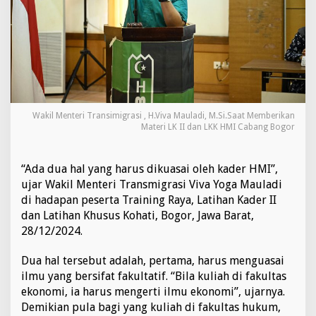
,
W
a
m
e
n
V
i
v
Wakil Menteri Transimigrasi , H.Viva Mauladi, M.Si.Saat Memberikan
a
Materi LK II dan LKK HMI Cabang Bogor
Y
o
g
“Ada dua hal yang harus dikuasai oleh kader HMI”,
a
ujar Wakil Menteri Transmigrasi Viva Yoga Mauladi
:
di hadapan peserta Training Raya, Latihan Kader II
K
a
dan Latihan Khusus Kohati, Bogor, Jawa Barat,
d
28/12/2024.
e
r
Dua hal tersebut adalah, pertama, harus menguasai
D
ilmu yang bersifat fakultatif. “Bila kuliah di fakultas
i
l
ekonomi, ia harus mengerti ilmu ekonomi”, ujarnya.
a
Demikian pula bagi yang kuliah di fakultas hukum,
t